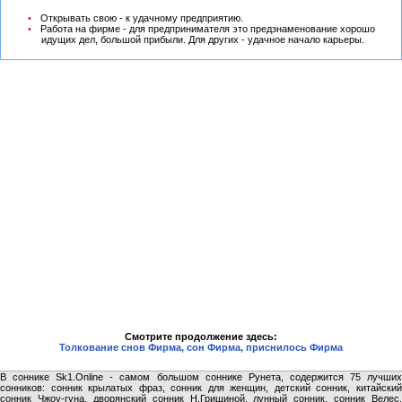
Открывать свою - к удачному предприятию.
Работа на фирме - для предпринимателя это предзнаменование хорошо
идущих дел, большой прибыли. Для других - удачное начало карьеры.
Смотрите продолжение здесь:
Толкование снов Фирма, сон Фирма, приснилось Фирма
В соннике Sk1.Online - самом большом соннике Рунета, содержится 75 лучших
сонников: сонник крылатых фраз, сонник для женщин, детский сонник, китайский
сонник Чжоу-гуна, дворянский сонник Н.Гришиной, лунный сонник, сонник Велес,