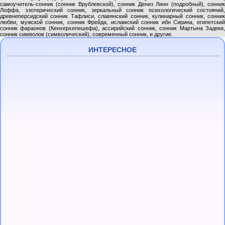
самоучитель-сонник (сонник Врублевской), сонник Дениз Линн (подробный), сонник
Лоффа, эзотерический сонник, зеркальный сонник психологический состояний,
древнеперсидский сонник Тафлиси, славянский сонник, кулинарный сонник, сонник
любви, мужской сонник, сонник Фрейда, исламский сонник ибн Сирина, египетский
сонник фараонов (Кенхерхепешефа), ассирийский сонник, сонник Мартына Задеки,
сонник символов (символический), современный сонник, и другие.
ИНТЕРЕСНОЕ