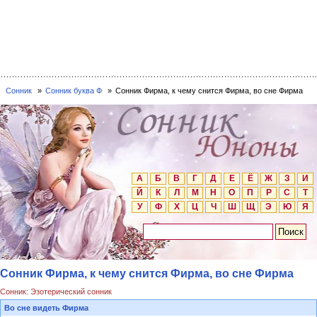
Сонник
Сонник буква Ф
Сонник Фирма, к чему снится Фирма, во сне Фирма
А
Б
В
Г
Д
Е
Ё
Ж
З
И
Й
К
Л
М
Н
О
П
Р
С
Т
У
Ф
Х
Ц
Ч
Ш
Щ
Э
Ю
Я
Сонник Фирма, к чему снится Фирма, во сне Фирма
Сонник: Эзотерический сонник
Во сне видеть Фирма