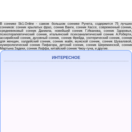
В соннике Sk1.Online - самом большом соннике Рунета, содержится 75 лучших
сонников: сонник крылатых фраз, сонник Ванги, сонник Хассе, современный сонник,
средневековый сонник Даниила, новейший сонник Г.Иванова, сонник Здоровья,
психотерапевтический сонник, итальянский психоаналитический сонник А.Роберти,
ассирийский сонник, духовный сонник, сонник Фрейда, эзотерический сонник, сонник
для женщин, халдейский сонник, сонник майя, мужской сонник, сонник Шуваловой,
нумерологический сонник Пифагора, детский сонник, сонник Шереминской, сонник
Мартына Задеки, сонник Лоффа, китайский сонник Чжоу-гуна, и другие.
ИНТЕРЕСНОЕ