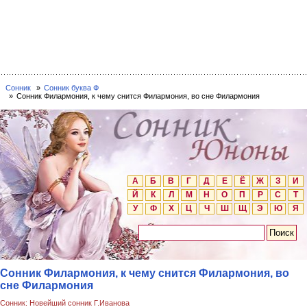
Сонник
Сонник буква Ф
Сонник Филармония, к чему снится Филармония, во сне Филармония
А
Б
В
Г
Д
Е
Ё
Ж
З
И
Й
К
Л
М
Н
О
П
Р
С
Т
У
Ф
Х
Ц
Ч
Ш
Щ
Э
Ю
Я
Сонник Филармония, к чему снится Филармония, во
сне Филармония
Сонник: Новейший сонник Г.Иванова