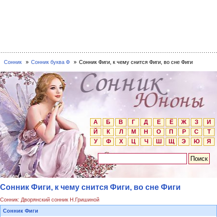
Сонник
Сонник буква Ф
Сонник Фиги, к чему снится Фиги, во сне Фиги
А
Б
В
Г
Д
Е
Ё
Ж
З
И
Й
К
Л
М
Н
О
П
Р
С
Т
У
Ф
Х
Ц
Ч
Ш
Щ
Э
Ю
Я
Сонник Фиги, к чему снится Фиги, во сне Фиги
Сонник: Дворянский сонник Н.Гришиной
Сонник Фиги