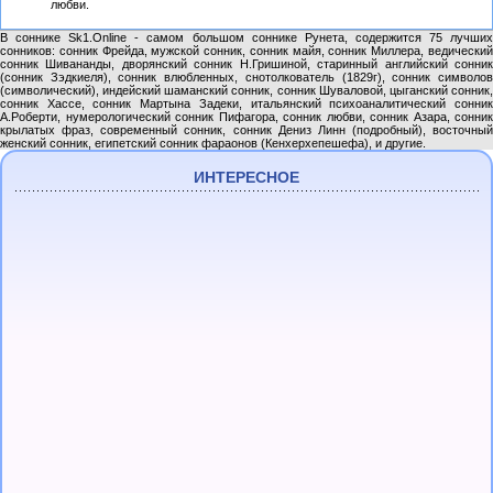
любви.
В соннике Sk1.Online - самом большом соннике Рунета, содержится 75 лучших
сонников: сонник Фрейда, мужской сонник, сонник майя, сонник Миллера, ведический
сонник Шивананды, дворянский сонник Н.Гришиной, старинный английский сонник
(сонник Зэдкиеля), сонник влюбленных, снотолкователь (1829г), сонник символов
(символический), индейский шаманский сонник, сонник Шуваловой, цыганский сонник,
сонник Хассе, сонник Мартына Задеки, итальянский психоаналитический сонник
А.Роберти, нумерологический сонник Пифагора, сонник любви, сонник Азара, сонник
крылатых фраз, современный сонник, сонник Дениз Линн (подробный), восточный
женский сонник, египетский сонник фараонов (Кенхерхепешефа), и другие.
ИНТЕРЕСНОЕ