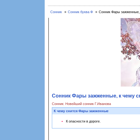
Сонник
Сонник буква Ф
Сонник Фары зажженные,
Сонник Фары зажженные, к чему 
Сонник: Новейший сонник Г.Иванова
К чему снится Фары зажженные
К опасности в дороге.