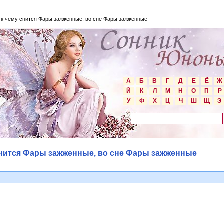
 к чему снится Фары зажженные, во сне Фары зажженные
А
Б
В
Г
Д
Е
Ё
Ж
Й
К
Л
М
Н
О
П
Р
У
Ф
Х
Ц
Ч
Ш
Щ
Э
снится Фары зажженные, во сне Фары зажженные