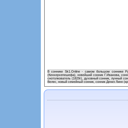
В соннике Sk1.Online - самом большом соннике Ру
(Кенхерхепешефа), новейший сонник Г.Иванова, сонн
снотолкователь (1829г), духовный сонник, лунный со
Велес, новый семейный сонник, сонник Дениз Линн (кра