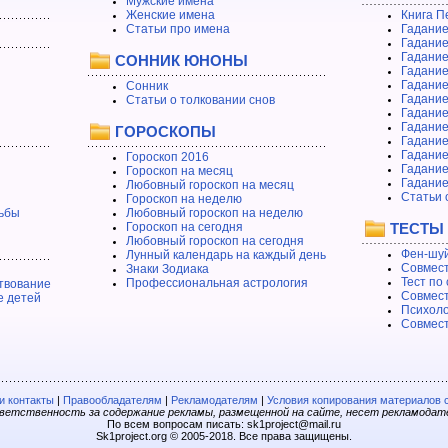
Мужские имена
Женские имена
Книга П
Статьи про имена
Гадание
Гадание
Гадание
СОННИК ЮНОНЫ
Гадание
Гадание
Сонник
Гадание
Статьи о толковании снов
Гадание
Гадание
ГОРОСКОПЫ
Гадание
Гадание
Гороскоп 2016
Гадани
Гороскоп на месяц
Гадание
Любовный гороскоп на месяц
Статьи 
Гороскоп на неделю
ьбы
Любовный гороскоп на неделю
Гороскоп на сегодня
ТЕСТЫ
Любовный гороскоп на сегодня
Фен-шуй
Лунный календарь на каждый день
Совмест
Знаки Зодиака
Тест по
Профессиональная астрология
твование
Совмест
е детей
Психоло
Совмест
 контакты
|
Правообладателям
|
Рекламодателям
|
Условия копирования материалов 
етственность за содержание рекламы, размещенной на сайте, несет рекламодат
По всем вопросам писать: sk1project@mail.ru
Sk1project.org © 2005-2018. Все права защищены.