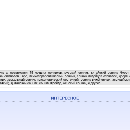
нета, содержится 75 лучших сонников: русский сонник, китайский сонник Чжоу-г
ик символов Таро, психотерапевтический сонник, сонник индейцев отавалос, дворя
нник, зеркальный сонник психологический состояний, сонник влюбленных, ассирийски
ткий), цыганский сонник, сонник Фрейда, женский сонник, и другие.
ИНТЕРЕСНОЕ