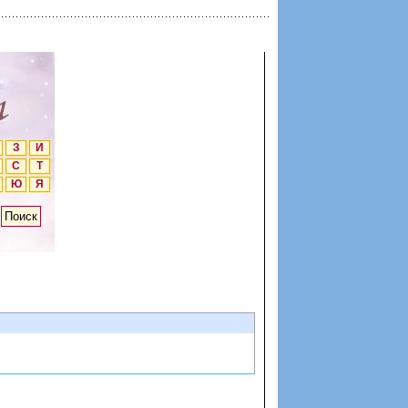
З
И
С
Т
Ю
Я