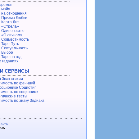
еремен
 майя
 на отношения
 Призма Любви
 Карта Дня
 «Стрела»
 Одиночество
 «О личном»
 Совместимость
 Таро Путь
 Сексуальность
е Выбор
 Таро на год
о гаданиях
 И СЕРВИСЫ
 Знак стихии
имость по фен-шуй
 соционике Социотип
имость по соционике
гические тесты
имость по знаку Зодиака
сайта
ель.