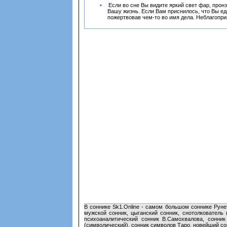
Если во сне Вы видите яркий свет фар, прон
Вашу жизнь. Если Вам приснилось, что Вы ед
пожертвовав чем-то во имя дела. Неблагопри
В соннике Sk1.Online - самом большом соннике Руне
мужской сонник, цыганский сонник, снотолкователь 
психоаналитический сонник В.Самохвалова, сонник
(символический), сонник символов Таро, новейший сон