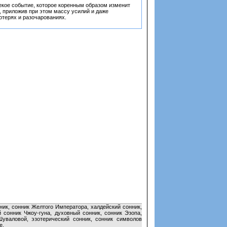
некое событие, которое коренным образом изменит
, приложив при этом массу усилий и даже
отерях и разочарованиях.
ник, сонник Желтого Императора, халдейский сонник,
й сонник Чжоу-гуна, духовный сонник, сонник Эзопа,
Шуваловой, эзотерический сонник, сонник символов
е.