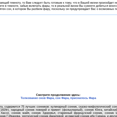
зающий темноту, то Вам следует быть готовым к тому, что в Вашей жизни произойдет 
ете в темноте, забыв включить фары, то в реальной жизни Вы сумеете добиться много
ятен сон, в котором Вы разбили фару, поскольку он предупреждает Вас о возможных п
Смотрите продолжение здесь:
Толкование снов Фара, сон Фара, приснилось Фара
та, содержится 75 лучших сонников: кулинарный сонник, сказко-мифологический сон
(1829г), народный сонник поверий и примет (фольклорный), сонник Юнга, китайски
 Хассе, сонник майя, сонник Здоровья, старинный французский сонник, сонник 
ник Г.Иванова, эротический сонник Даниловой, исламский сонник ибн Сирина, и други