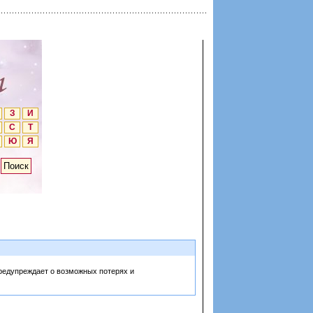
З
И
С
Т
Ю
Я
предупреждает о возможных потерях и