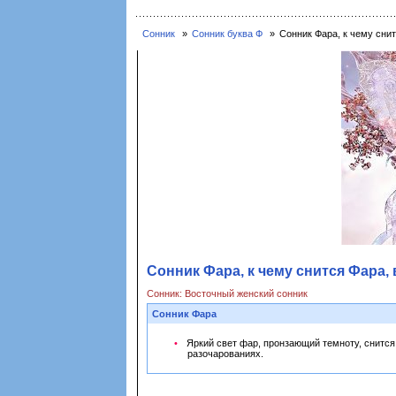
Сонник
Сонник буква Ф
Сонник Фара, к чему снит
Сонник Фара, к чему снится Фара, 
Сонник: Восточный женский сонник
Сонник Фара
Яркий свет фар, пронзающий темноту, снится
разочарованиях.