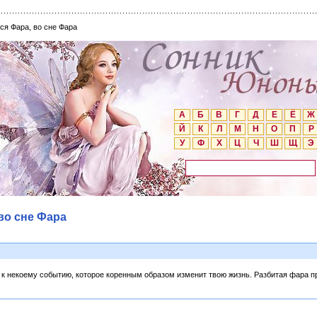
ся Фара, во сне Фара
А
Б
В
Г
Д
Е
Ё
Ж
Й
К
Л
М
Н
О
П
Р
У
Ф
Х
Ц
Ч
Ш
Щ
Э
во сне Фара
 к некоему событию, которое коренным образом изменит твою жизнь. Разбитая фара 