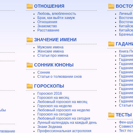
ОТНОШЕНИЯ
ВОСТО
Любовь, влюбленность
Личный 
Брак, как выйти замуж
Восточн
Отношения
Восточн
Знакомство
Китайск
Расставание
Китайск
Брачный
ЗНАЧЕНИЕ ИМЕНИ
ГАДАН
Мужские имена
Женские имена
Книга П
Статьи про имена
Гадание
Гадание
Гадание
СОННИК ЮНОНЫ
Гадание
Гадание
Сонник
Гадание
Статьи о толковании снов
Гадание
Гадание
ГОРОСКОПЫ
Гадание
Гадание
Гороскоп 2016
Гадани
Гороскоп на месяц
Гадание
Любовный гороскоп на месяц
Статьи 
Гороскоп на неделю
ьбы
Любовный гороскоп на неделю
Гороскоп на сегодня
ТЕСТЫ
Любовный гороскоп на сегодня
Фен-шуй
Лунный календарь на каждый день
Совмест
Знаки Зодиака
Тест по
Профессиональная астрология
твование