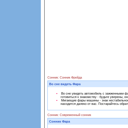
Сонник: Сонник Фрейда
Во сне видеть Фара
Во сне увидеть автомобиль с зажженными фар
готовиться к знакомству - будьте уверены, о
Мигающие фары машины - знак нестабильности
находится далеко от вас. Постарайтесь обра
Сонник: Современный сонник
Сонник Фара