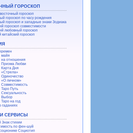
ЧНЫЙ ГОРОСКОП
восточный гороскоп
ый гороскоп по часу рождения
ый гороскоп и западные знаки Зодиака
ий гороскоп совместимости
ий любовный гороскоп
 китайский гороскоп
ИЯ
еремен
 майя
 на отношения
 Призма Любви
 Карта Дня
 «Стрела»
 Одиночество
 «О личном»
 Совместимость
 Таро Путь
 Сексуальность
е Выбор
 Таро на год
о гаданиях
 И СЕРВИСЫ
 Знак стихии
имость по фен-шуй
 соционике Социотип