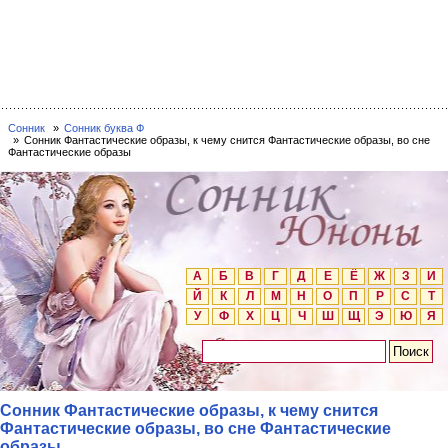
Сонник
Сонник буква Ф
Сонник Фантастические образы, к чему снится Фантастические образы, во сне
Фантастические образы
А
Б
В
Г
Д
Е
Ё
Ж
З
И
Й
К
Л
М
Н
О
П
Р
С
Т
У
Ф
Х
Ц
Ч
Ш
Щ
Э
Ю
Я
Сонник Фантастические образы, к чему снится
Фантастические образы, во сне Фантастические
образы