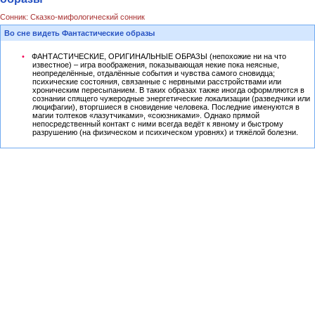
Сонник: Сказко-мифологический сонник
Во сне видеть Фантастические образы
ФАНТАСТИЧЕСКИЕ, ОРИГИНАЛЬНЫЕ ОБРАЗЫ (непохожие ни на что
известное) – игра воображения, показывающая некие пока неясные,
неопределённые, отдалённые события и чувства самого сновидца;
психические состояния, связанные с нервными расстройствами или
хроническим пересыпанием. В таких образах также иногда оформляются в
сознании спящего чужеродные энергетические локализации (разведчики или
люцифагии), вторгшиеся в сновидение человека. Последние именуются в
магии толтеков «лазутчиками», «союзниками». Однако прямой
непосредственный контакт с ними всегда ведёт к явному и быстрому
разрушению (на физическом и психическом уровнях) и тяжёлой болезни.