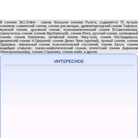
В соннике Sk1.Online - самом большом соннике Рунета, содержится 75 лучших
сонников: славянский сонник, сонник для женщин, древнеперсидский сонник Тафлиси,
мужской сонник, духовный сонник, психоаналитический сонник В.Самохвалова,
самоучитель-сонник (сонник Врублевской), сонник Юнга, русский сонник, кулинарный
сонник, сонник Клеопатры, китайский сонник Чжоу-гуна, сонник Нострадамуса,
дворянский сонник Н.Гришиной, сонник Дениз Линн (краткий), лунный сонник, сонник
Здоровья, зеркальный сонник психологический состояний, сонник Хассе, сонник
индейцев отавалос, сказко-мифологический сонник, египетский сонник фараонов
(Кенхерхепешефа), сонник Странника, сонник майя, и другие.
ИНТЕРЕСНОЕ