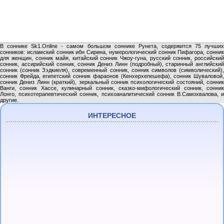
В соннике Sk1.Online - самом большом соннике Рунета, содержится 75 лучших
сонников: исламский сонник ибн Сирина, нумерологический сонник Пифагора, сонник
для женщин, сонник майя, китайский сонник Чжоу-гуна, русский сонник, российский
сонник, ассирийский сонник, сонник Дениз Линн (подробный), старинный английский
сонник (сонник Зэдкиеля), современный сонник, сонник символов (символический),
сонник Фрейда, египетский сонник фараонов (Кенхерхепешефа), сонник Шуваловой,
сонник Дениз Линн (краткий), зеркальный сонник психологический состояний, сонник
Ванги, сонник Хассе, кулинарный сонник, сказко-мифологический сонник, сонник
Лонго, психотерапевтический сонник, психоаналитический сонник В.Самохвалова, и
другие.
ИНТЕРЕСНОЕ