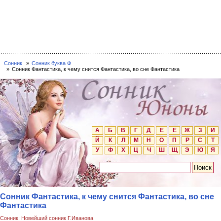
Сонник
Сонник буква Ф
Сонник Фантастика, к чему снится Фантастика, во сне Фантастика
А
Б
В
Г
Д
Е
Ё
Ж
З
И
Й
К
Л
М
Н
О
П
Р
С
Т
У
Ф
Х
Ц
Ч
Ш
Щ
Э
Ю
Я
Сонник Фантастика, к чему снится Фантастика, во сне
Фантастика
Сонник: Новейший сонник Г.Иванова