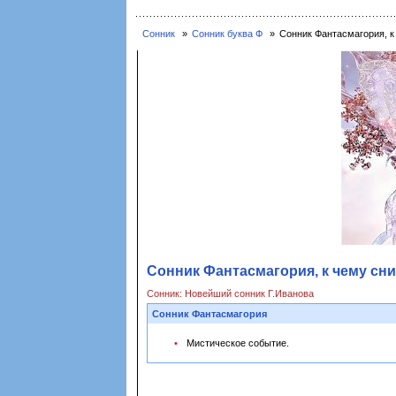
Сонник
Сонник буква Ф
Сонник Фантасмагория, к
Сонник Фантасмагория, к чему сн
Сонник: Новейший сонник Г.Иванова
Сонник Фантасмагория
Мистическое событие.