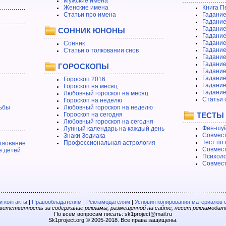
Мужские имена
Женские имена
Книга П
Статьи про имена
Гадание
Гадание
Гадание
СОННИК ЮНОНЫ
Гадание
Гадание
Сонник
Гадание
Статьи о толковании снов
Гадание
Гадание
ГОРОСКОПЫ
Гадание
Гадание
Гороскоп 2016
Гадани
Гороскоп на месяц
Гадание
Любовный гороскоп на месяц
Статьи 
Гороскоп на неделю
ьбы
Любовный гороскоп на неделю
Гороскоп на сегодня
ТЕСТЫ
Любовный гороскоп на сегодня
Фен-шуй
Лунный календарь на каждый день
Совмест
Знаки Зодиака
Тест по
Профессиональная астрология
твование
Совмест
е детей
Психоло
Совмест
 контакты
|
Правообладателям
|
Рекламодателям
|
Условия копирования материалов 
етственность за содержание рекламы, размещенной на сайте, несет рекламодат
По всем вопросам писать: sk1project@mail.ru
Sk1project.org © 2005-2018. Все права защищены.