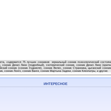
ета, содержится 75 лучших сонников: зеркальный сонник психологический состоян
 сонник Дениз Линн (подробный), эзотерический сонник, сонник Дениз Линн (кратк
ский сонник (сонник Зэдкиеля), сонник Велес, сонник Странника, цыганский сонник
к, сонник Лонго, сонник Ванги, сонник Мартына Задеки, сонник Клеопатры, и другие.
ИНТЕРЕСНОЕ