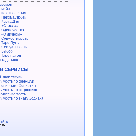
еремен
 майя
 на отношения
 Призма Любви
 Карта Дня
 «Стрела»
 Одиночество
 «О личном»
 Совместимость
 Таро Путь
 Сексуальность
е Выбор
 Таро на год
о гаданиях
 И СЕРВИСЫ
 Знак стихии
имость по фен-шуй
 соционике Социотип
имость по соционике
гические тесты
имость по знаку Зодиака
сайта
ель.