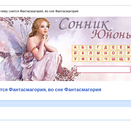
 чему снится Фантасмагория, во сне Фантасмагория
А
Б
В
Г
Д
Е
Ё
Ж
Й
К
Л
М
Н
О
П
Р
У
Ф
Х
Ц
Ч
Ш
Щ
Э
ится Фантасмагория, во сне Фантасмагория