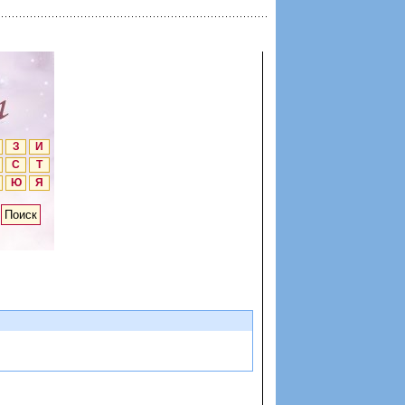
З
И
С
Т
Ю
Я