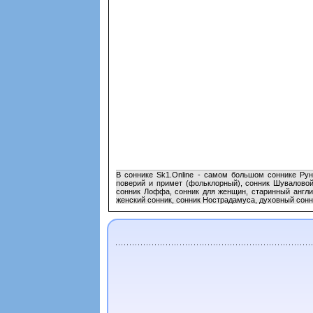
В соннике Sk1.Online - самом большом соннике Рун
поверий и примет (фольклорный), сонник Шуваловой,
сонник Лоффа, сонник для женщин, старинный англий
женский сонник, сонник Нострадамуса, духовный сонни