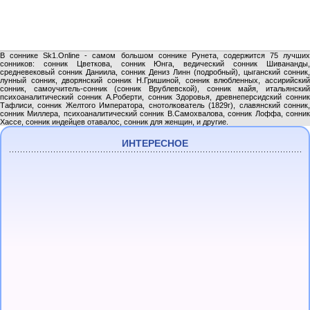
В соннике Sk1.Online - самом большом соннике Рунета, содержится 75 лучших
сонников: сонник Цветкова, сонник Юнга, ведический сонник Шивананды,
средневековый сонник Даниила, сонник Дениз Линн (подробный), цыганский сонник,
лунный сонник, дворянский сонник Н.Гришиной, сонник влюбленных, ассирийский
сонник, самоучитель-сонник (сонник Врублевской), сонник майя, итальянский
психоаналитический сонник А.Роберти, сонник Здоровья, древнеперсидский сонник
Тафлиси, сонник Желтого Императора, снотолкователь (1829г), славянский сонник,
сонник Миллера, психоаналитический сонник В.Самохвалова, сонник Лоффа, сонник
Хассе, сонник индейцев отавалос, сонник для женщин, и другие.
ИНТЕРЕСНОЕ