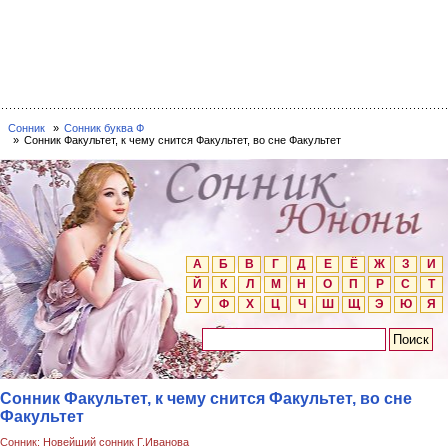
Сонник
Сонник буква Ф
Сонник Факультет, к чему снится Факультет, во сне Факультет
А
Б
В
Г
Д
Е
Ё
Ж
З
И
Й
К
Л
М
Н
О
П
Р
С
Т
У
Ф
Х
Ц
Ч
Ш
Щ
Э
Ю
Я
Сонник Факультет, к чему снится Факультет, во сне
Факультет
Сонник: Новейший сонник Г.Иванова