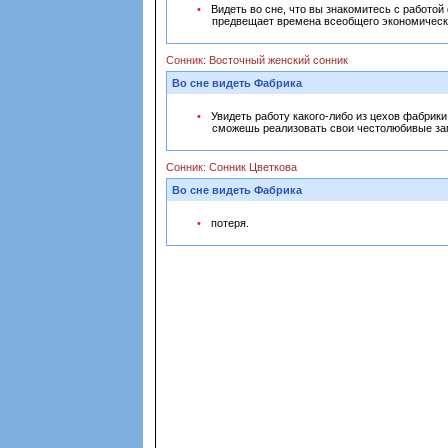
Видеть во сне, что вы знакомитесь с работой
предвещает времена всеобщего экономическ
Сонник: Восточный женский сонник
Во сне видеть Фабрика
Увидеть работу какого-либо из цехов фабрики
сможешь реализовать свои честолюбивые з
Сонник: Сонник Цветкова
Во сне видеть Фабрика
потеря.