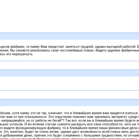
 цехов фабрики, то наяву Вам предстоит заняться трудной, однако выгодной работой.
ения, Вы сможете реализовать свои честолюбивые планы. Видеть вдалеке фабричные к
есь его перешагнуть.
очим, хотя наяву это не так, означает, что в ближайшее время вам придется взяться 
оит вам от нее отказываться. Это поручение поможет вам завоевать авторитет среди
 напрашивайся, но от работы не бегай"? Так вот, если вы в ближайшее время будете в
ших успехов. И во всяком случае сумеете раскрыть все свои способности, чего уж т
сто видите функционирующую фабрику, то в ближайшее время ваши финансовые дела н
н. Он, конечно, будет не очень велик, однако даст возможность всей семье жить дос
я добыванием денег, причем это будет сопряжено с большими трудностями, но отчаив