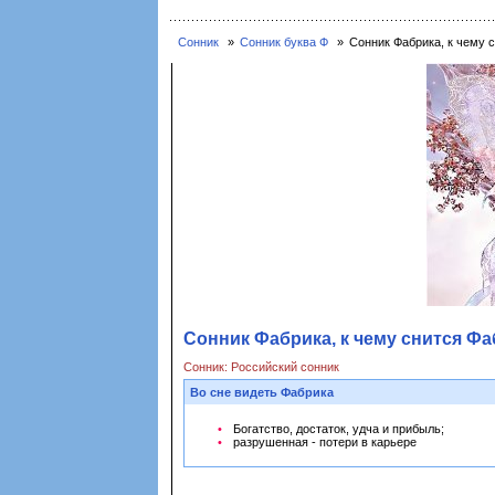
Сонник
Сонник буква Ф
Сонник Фабрика, к чему 
Сонник Фабрика, к чему снится Фа
Сонник: Российский сонник
Во сне видеть Фабрика
Богатство, достаток, удча и прибыль;
разрушенная - потери в карьере