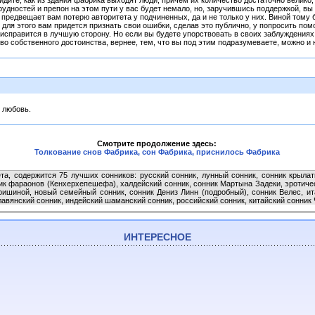
видите, как из здания фабрика выходят люди, причем их количество достаточно велико
дностей и препон на этом пути у вас будет немало, но, заручившись поддержкой, вы 
, предвещает вам потерю авторитета у подчиненных, да и не только у них. Виной тому
 для этого вам придется признать свои ошибки, сделав это публично, у попросить по
исправится в лучшую сторону. Но если вы будете упорствовать в своих заблуждениях,
во собственного достоинства, вернее, тем, что вы под этим подразумеваете, можно и 
я любовь.
Смотрите продолжение здесь:
Толкование снов Фабрика, сон Фабрика, приснилось Фабрика
та, содержится 75 лучших сонников: русский сонник, лунный сонник, сонник крыла
ник фараонов (Кенхерхепешефа), халдейский сонник, сонник Мартына Задеки, эротиче
ришиной, новый семейный сонник, сонник Дениз Линн (подробный), сонник Велес, ита
авянский сонник, индейский шаманский сонник, российский сонник, китайский сонник Ч
ИНТЕРЕСНОЕ