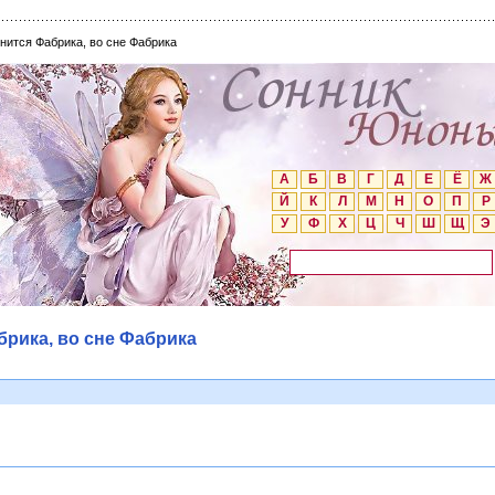
снится Фабрика, во сне Фабрика
А
Б
В
Г
Д
Е
Ё
Ж
Й
К
Л
М
Н
О
П
Р
У
Ф
Х
Ц
Ч
Ш
Щ
Э
брика, во сне Фабрика