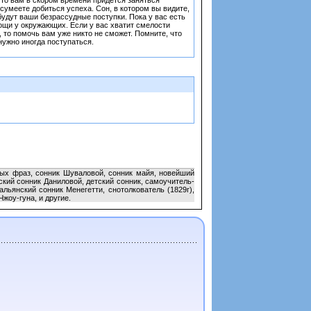
, то вам в скором времени придется заняться
сумеете добиться успеха. Сон, в котором вы видите,
 будут ваши безрассудные поступки. Пока у вас есть
мощи у окружающих. Если у вас хватит смелости
 то помочь вам уже никто не сможет. Помните, что
нужно иногда поступаться.
тых фраз, сонник Шуваловой, сонник майя, новейший
ский сонник Даниловой, детский сонник, самоучитель-
льянский сонник Менегетти, снотолкователь (1829г),
жоу-гуна, и другие.