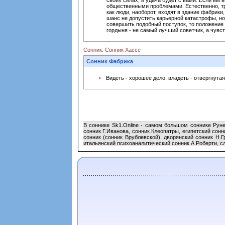
своих силах, и удача будет с вами. Если вы 
общественными проблемами. Естественно, тру
как люди, наоборот, входят в здание фабрики
шанс не допустить карьерной катастрофы, но
совершить подобный поступок, то положение 
гордыня - не самый лучший советчик, а чувст
Сонник: Сонник Хассе
Сонник Фабрика
Видеть - хорошее дело; владеть - отвергнута
В соннике Sk1.Online - самом большом соннике Руне
сонник Г.Иванова, сонник Клеопатры, египетский сон
сонник (сонник Врублевской), дворянский сонник Н.Г
итальянский психоаналитический сонник А.Роберти, сл