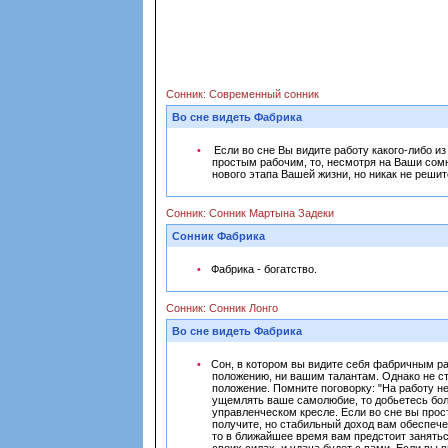
Сонник: Современный сонник
Во сне видеть Фабрика
Если во сне Вы видите работу какого-либо из
простым рабочим, то, несмотря на Ваши сомн
нового этапа Вашей жизни, но никак не решит
Сонник: Сонник Мартына Задеки
Сонник Фабрика
Фабрика - богатство.
Сонник: Сонник Лонго
Во сне видеть Фабрика
Сон, в котором вы видите себя фабричным раб
положению, ни вашим талантам. Однако не ст
положение. Помните поговорку: "На работу не
ущемлять ваше самолюбие, то добьетесь боль
управленческом кресле. Если во сне вы про
получите, но стабильный доход вам обеспече
то в ближайшее время вам предстоит занятьс