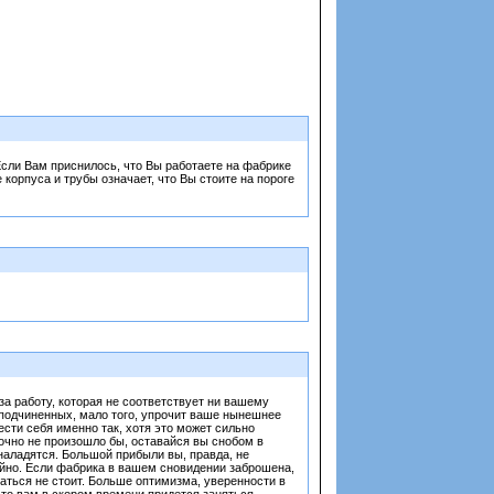
 Если Вам приснилось, что Вы работаете на фабрике
орпуса и трубы означает, что Вы стоите на пороге
за работу, которая не соответствует ни вашему
 подчиненных, мало того, упрочит ваше нынешнее
ести себя именно так, хотя это может сильно
очно не произошло бы, оставайся вы снобом в
аладятся. Большой прибыли вы, правда, не
тойно. Если фабрика в вашем сновидении заброшена,
аться не стоит. Больше оптимизма, уверенности в