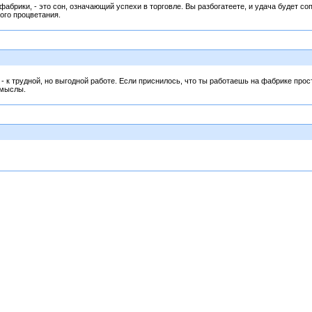
 фабрики, - это сон, означающий успехи в торговле. Вы разбогатеете, и удача будет со
ого процветания.
 - к трудной, но выгодной работе. Если приснилось, что ты работаешь на фабрике про
амыслы.