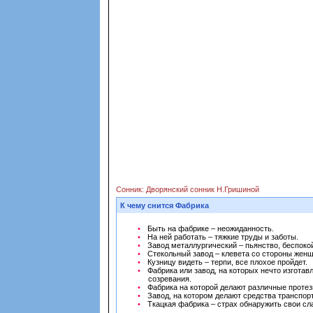
Сонник: Дворянский сонник Н.Гришиной
К чему снится Фабрика
Быть на фабрике – неожиданность.
На ней работать – тяжкие труды и заботы.
Завод металлургический – пьянство, беспокой
Стекольный завод – клевета со стороны жен
Кузницу видеть – терпи, все плохое пройдет.
Фабрика или завод, на которых нечто изготав
созревания.
Фабрика на которой делают различные протез
Завод, на котором делают средства транспор
Ткацкая фабрика – страх обнаружить свои с