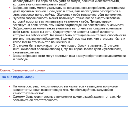
освободиться? Не пора ли вам уйти от людей, событий и обстоятельств,
которые уже стали ненужными вам?
Заброшенность может указывать на неразрешенные проблемы детства или
даже прошлых жизней. Если дело в этом, вам необходимо разобраться в
этих вопросах прямо сейчас. Жалость к себе только усугубит положение.
Чувство заброшенности может возникнуть также после смерти человека,
который помогал вам испытывать уважение к себе. Пришло время
заглянуть в себя, чтобы там найти подтверждение собственной значимости.
Заброшенность может также указывать на то, что вам следует принимать
себя таким, каков вы есть. Существуют ли аспекты вашей личности,
которые вы отбросили? Это может быть потенциальный талант, способности
или инстинктивное побуждение. Задумайтесь над тем, что это может быть и
какое место это займет в вашей жизни.
Это может быть признаком того, что пора отбросить запреты. Это может
быть символом великой свободы, где вы сбрасываете цепи и условности,
сковывающие вас.
Знаки заброшенности могут являться вам в канун обретения независимости
и свободы.
Сонник: Эзотерический сонник
Во сне видеть Жюри
На конкурсе, участником которого вы являетесь - ваши дела во многом
зависят от мнения вышестоящих лиц. Не обольщайтесь кажущейся
самостоятельностью.
Самому быть жюри - жизнь в положении других людей зависит от вас. Не
забывайте об ответственности.