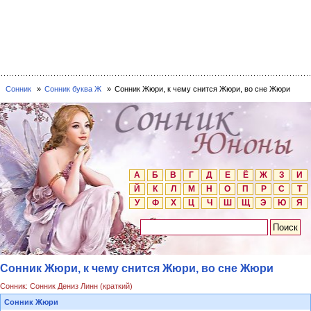
Сонник
Сонник буква Ж
Сонник Жюри, к чему снится Жюри, во сне Жюри
А
Б
В
Г
Д
Е
Ё
Ж
З
И
Й
К
Л
М
Н
О
П
Р
С
Т
У
Ф
Х
Ц
Ч
Ш
Щ
Э
Ю
Я
Сонник Жюри, к чему снится Жюри, во сне Жюри
Сонник: Сонник Дениз Линн (краткий)
Сонник Жюри