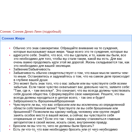
Сонник: Сонник Дениз Линн (подробный)
Сонник Жюри
Обычно это знак самокритики. Обращайте внимание на те суждения,
которые высказывает ваше жюри. Чаще всего это те суждения, которые вы
адресуете себе. Знайте, что все, что вы сделали, и то, каким вы были, все
это необходимо для того, чтобы вы стали таким, какой вы есть. Для вас
очень важно продолжать идти этой же дорогой. Жизнь складывается так, как
это необходимо для вашей эволюции.
Забвение/Забывчивость
Забывчивость обычно свидетельствует о том, что ваши мысли заняты чем-
то иным. Остановитесь и задумайтесь о том, что на самом деле происходит
в глубине вашей души.
Это может быть знак того, что о вас забыли или вы чувствуете себя всеми
забытым. Если такое чувство охватывает вас довольно часто, заявите себе:
"Там, где я, - там веселье". Это означает, что вы всегда должны чувствовать
себя душою общества. Сформулируйте свое намерение. Решите, что вы
всегда должны находиться в центре всего, - так оно и будет!
Заброшенность /Брошенный/Брошенная
Чувствуете ли вы, что вас отбросили или вы исключены из определенной
области собственной жизни? Чувствуете ли вы себя брошенным или
брошенной? Позволили вы какому-нибудь человеку или группе людей
занять особое место в вашей жизни, а сейчас вы чувствуете себя
оторванным от них? Если это так - пора самому становиться главным
авторитетом в своей жизни, искать свою, внутреннюю правду.
Бросили ли вы что-то, чего не должны были бросать?
Есть ли что-то, что вам необходимо бросить или от чего необходимо