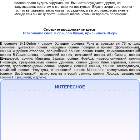
полное право судить окружающих. Вы часто осуждаете других, не
задумываясь при этом о мотивах их поступков. Видеть жюри со стороны -
то, что вы затеяли, заслуживает осуждения, и вы это прекрасно знаете.
Между тем вы не делаете никаких шагов, чтобы исправить положение.
Смотрите продолжение здесь:
Толкование снов Жюри, сон Жюри, приснилось Жюри
В соннике Sk1.Online - самом большом соннике Рунета, содержится 75 лучших
сонников: цыганский сонник, народный сонник поверий и примет (фольклорный),
сонник индейцев отавалос, ассирийский сонник, сонник Ванги, психоаналитический
сонник В.Самохвалова, славянский сонник, исламский сонник ибн Сирина, сонник
Шуваловой, сонник Мартына Задеки, сонник Фрейда, нумерологический сонник
Пифагора, средневековый сонник Даниила, сонник Дениз Линн (краткий), сонник
любви, древнеперсидский сонник Тафлиси, женский сонник, сонник Нострадамуса,
китайский сонник Чжоу-гуна, итальянский сонник Менегетти, самоучитель-сонник
(сонник Врублевской), психотерапевтический сонник, сонник Лоффа, дворянский
сонник Н.Гришиной, и другие.
ИНТЕРЕСНОЕ