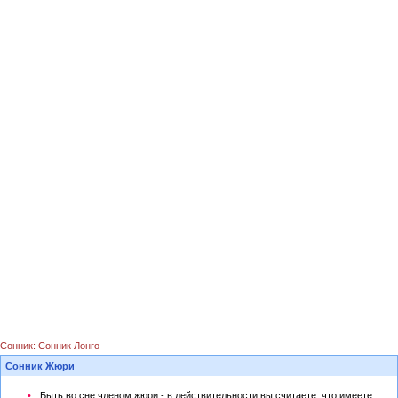
Сонник: Сонник Лонго
Сонник Жюри
Быть во сне членом жюри - в действительности вы считаете, что имеете