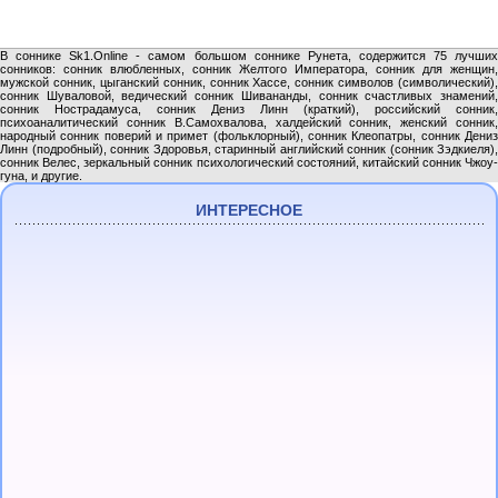
В соннике Sk1.Online - самом большом соннике Рунета, содержится 75 лучших
сонников: сонник влюбленных, сонник Желтого Императора, сонник для женщин,
мужской сонник, цыганский сонник, сонник Хассе, сонник символов (символический),
сонник Шуваловой, ведический сонник Шивананды, сонник счастливых знамений,
сонник Нострадамуса, сонник Дениз Линн (краткий), российский сонник,
психоаналитический сонник В.Самохвалова, халдейский сонник, женский сонник,
народный сонник поверий и примет (фольклорный), сонник Клеопатры, сонник Дениз
Линн (подробный), сонник Здоровья, старинный английский сонник (сонник Зэдкиеля),
сонник Велес, зеркальный сонник психологический состояний, китайский сонник Чжоу-
гуна, и другие.
ИНТЕРЕСНОЕ