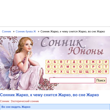
Сонник
Сонник буква Ж
Сонник Жарко, к чему снится Жарко, во сне Жарко
А
Б
В
Г
Д
Е
Ё
Ж
З
И
Й
К
Л
М
Н
О
П
Р
С
Т
У
Ф
Х
Ц
Ч
Ш
Щ
Э
Ю
Я
Сонник Жарко, к чему снится Жарко, во сне Жарко
Сонник: Эзотерический сонник
Во сне видеть Жарко