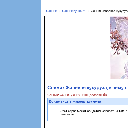
Сонник
Сонник буква Ж
Сонник Жареная кукуруза
Сонник Жареная кукуруза, к чему с
Сонник: Сонник Дениз Линн (подробный)
Во сне видеть Жареная кукуруза
Этот образ может свидетельствовать о том, 
концовке.