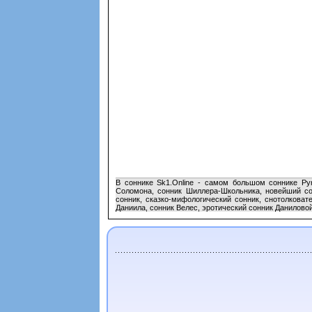
В соннике Sk1.Online - самом большом соннике Рун
Соломона, сонник Шиллера-Школьника, новейший сон
сонник, сказко-мифологический сонник, снотолковат
Даниила, сонник Велес, эротический сонник Даниловой