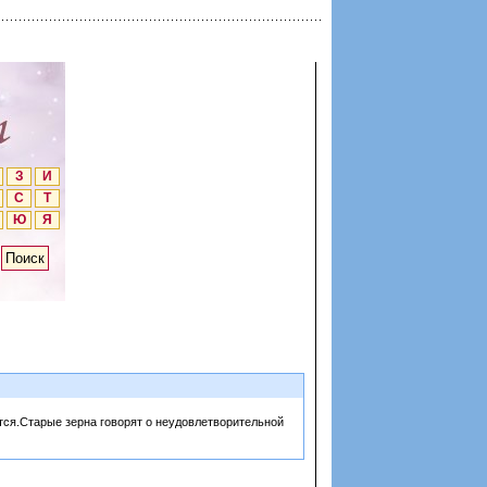
З
И
С
Т
Ю
Я
тся.Старые зерна говорят о неудовлетворительной