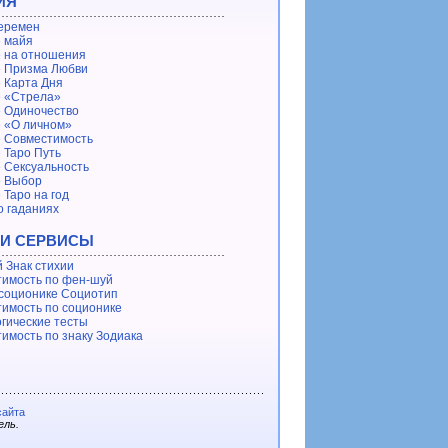
ИЯ
еремен
 майя
 на отношения
 Призма Любви
 Карта Дня
 «Стрела»
 Одиночество
 «О личном»
 Совместимость
 Таро Путь
 Сексуальность
е Выбор
 Таро на год
о гаданиях
 И СЕРВИСЫ
 Знак стихии
имость по фен-шуй
 соционике Социотип
имость по соционике
гические тесты
имость по знаку Зодиака
сайта
ель.