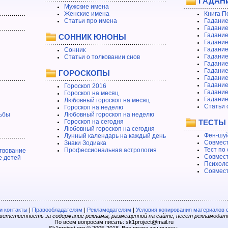
ГАДАН
Мужские имена
Женские имена
Книга П
Статьи про имена
Гадание
Гадание
Гадание
СОННИК ЮНОНЫ
Гадание
Гадание
Сонник
Гадание
Статьи о толковании снов
Гадание
Гадание
ГОРОСКОПЫ
Гадание
Гадание
Гороскоп 2016
Гадани
Гороскоп на месяц
Гадание
Любовный гороскоп на месяц
Статьи 
Гороскоп на неделю
ьбы
Любовный гороскоп на неделю
Гороскоп на сегодня
ТЕСТЫ
Любовный гороскоп на сегодня
Фен-шуй
Лунный календарь на каждый день
Совмест
Знаки Зодиака
Тест по
Профессиональная астрология
твование
Совмест
е детей
Психоло
Совмест
 контакты
|
Правообладателям
|
Рекламодателям
|
Условия копирования материалов 
етственность за содержание рекламы, размещенной на сайте, несет рекламодат
По всем вопросам писать: sk1project@mail.ru