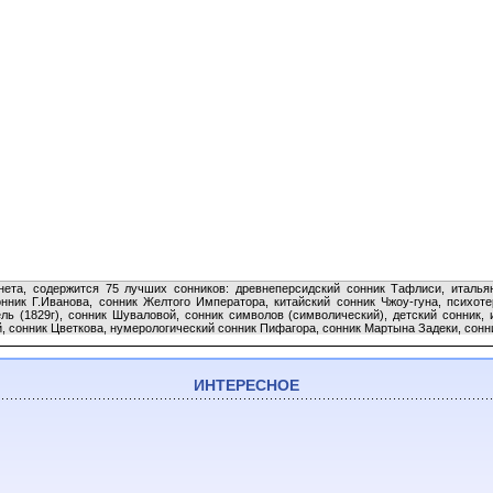
ета, содержится 75 лучших сонников: древнеперсидский сонник Тафлиси, итальян
ник Г.Иванова, сонник Желтого Императора, китайский сонник Чжоу-гуна, психоте
ель (1829г), сонник Шуваловой, сонник символов (символический), детский сонник
, сонник Цветкова, нумерологический сонник Пифагора, сонник Мартына Задеки, сонник
ИНТЕРЕСНОЕ