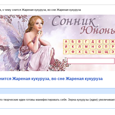
, к чему снится Жареная кукуруза, во сне Жареная кукуруза
А
Б
В
Г
Д
Е
Ё
Ж
Й
К
Л
М
Н
О
П
Р
У
Ф
Х
Ц
Ч
Ш
Щ
Э
нится Жареная кукуруза, во сне Жареная кукуруза
что творческие идеи готовы манифестировать себя. Зерна кукурузы (идеи) увеличиваю