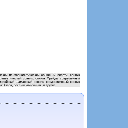
ский психоаналитический сонник А.Роберти, сонник
рапевтический сонник, сонник Фрейда, современный
, индейский шаманский сонник, средневековый сонник
 Азара, российский сонник, и другие.