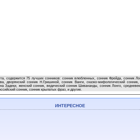
ета, содержится 75 лучших сонников: сонник влюбленных, сонник Фрейда, сонник Л
ва, дворянский сонник Н.Гришиной, сонник Ванги, сказко-мифологический сонник,
на Задеки, женский сонник, ведический сонник Шивананды, сонник Лонго, средневек
ссийский сонник, сонник крылатых фраз, и другие.
ИНТЕРЕСНОЕ