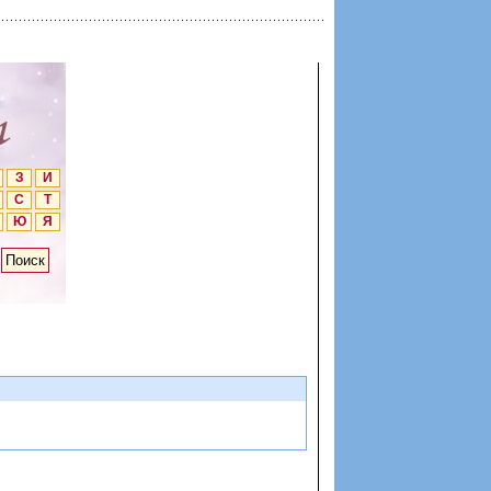
З
И
С
Т
Ю
Я