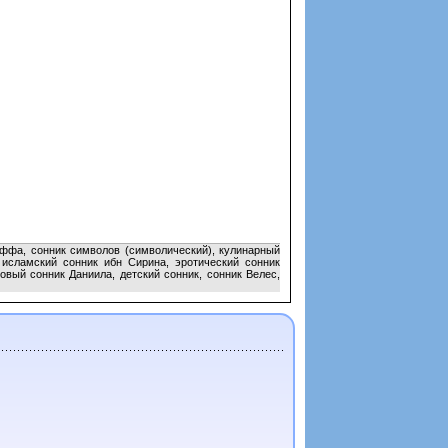
оффа, сонник символов (символический), кулинарный
 исламский сонник ибн Сирина, эротический сонник
овый сонник Даниила, детский сонник, сонник Велес,