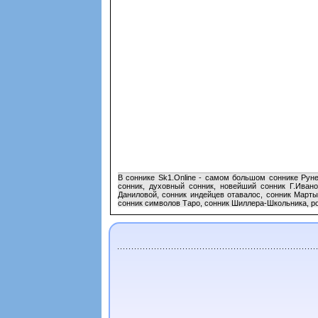
В соннике Sk1.Online - самом большом соннике Рун
сонник, духовный сонник, новейший сонник Г.Ивано
Даниловой, сонник индейцев отавалос, сонник Марты
сонник символов Таро, сонник Шиллера-Школьника, ро