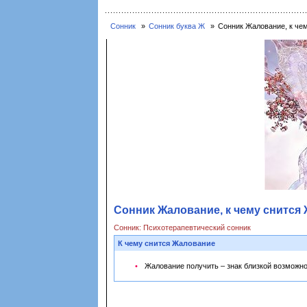
Сонник
Сонник буква Ж
Сонник Жалование, к че
Сонник Жалование, к чему снится
Сонник: Психотерапевтический сонник
К чему снится Жалование
Жалование получить – знак близкой возможн