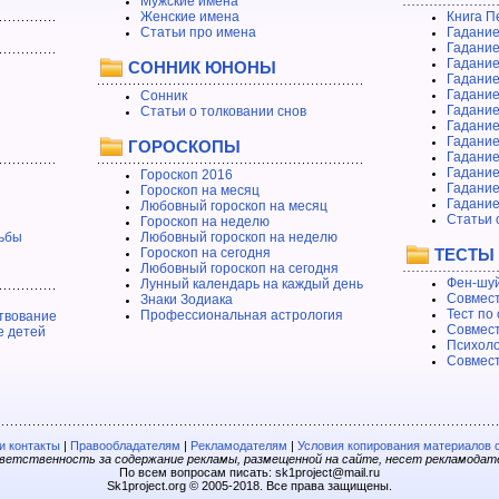
Мужские имена
Женские имена
Книга П
Статьи про имена
Гадание
Гадание
Гадание
СОННИК ЮНОНЫ
Гадание
Гадание
Сонник
Гадание
Статьи о толковании снов
Гадание
Гадание
ГОРОСКОПЫ
Гадание
Гадание
Гороскоп 2016
Гадани
Гороскоп на месяц
Гадание
Любовный гороскоп на месяц
Статьи 
Гороскоп на неделю
ьбы
Любовный гороскоп на неделю
Гороскоп на сегодня
ТЕСТЫ
Любовный гороскоп на сегодня
Фен-шуй
Лунный календарь на каждый день
Совмест
Знаки Зодиака
Тест по
Профессиональная астрология
твование
Совмест
е детей
Психоло
Совмест
 контакты
|
Правообладателям
|
Рекламодателям
|
Условия копирования материалов 
етственность за содержание рекламы, размещенной на сайте, несет рекламодат
По всем вопросам писать: sk1project@mail.ru
Sk1project.org © 2005-2018. Все права защищены.