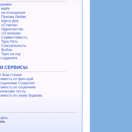
еремен
 майя
 на отношения
 Призма Любви
 Карта Дня
 «Стрела»
 Одиночество
 «О личном»
 Совместимость
 Таро Путь
 Сексуальность
е Выбор
 Таро на год
о гаданиях
 И СЕРВИСЫ
 Знак стихии
имость по фен-шуй
 соционике Социотип
имость по соционике
гические тесты
имость по знаку Зодиака
сайта
ель.