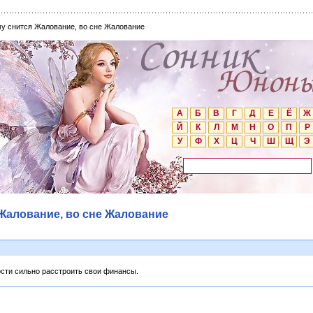
му снится Жалование, во сне Жалование
А
Б
В
Г
Д
Е
Ё
Ж
Й
К
Л
М
Н
О
П
Р
У
Ф
Х
Ц
Ч
Ш
Щ
Э
 Жалование, во сне Жалование
ости сильно расстроить свои финансы.