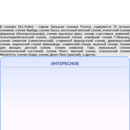
В соннике Sk1.Online - самом большом соннике Рунета, содержится 75 лучших
сонников: сонник Фрейда, сонник Хассе, восточный женский сонник, египетский сонник
фараонов (Кенхерхепешефа), сонник крылатых фраз, сонник счастливых знамений,
психотерапевтический сонник, современный сонник, новейший сонник Г.Иванова,
сонник символов (символический), старинный французский сонник, древнерусский
сонник, ведический сонник Шивананды, славянский сонник, мужской сонник, сонник
для женщин, детский сонник, сонник символов Таро, зеркальный сонник
психологический состояний, сонник Лонго, женский сонник, итальянский сонник
Менегетти, сонник Азара, сонник Дениз Линн (краткий), и другие.
ИНТЕРЕСНОЕ