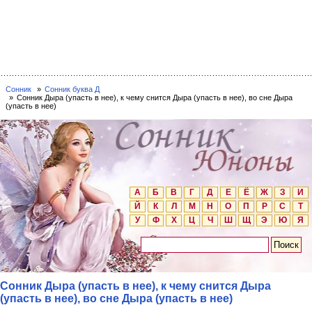
Сонник
Сонник буква Д
Сонник Дыра (упасть в нее), к чему снится Дыра (упасть в нее), во сне Дыра
(упасть в нее)
А
Б
В
Г
Д
Е
Ё
Ж
З
И
Й
К
Л
М
Н
О
П
Р
С
Т
У
Ф
Х
Ц
Ч
Ш
Щ
Э
Ю
Я
Сонник Дыра (упасть в нее), к чему снится Дыра
(упасть в нее), во сне Дыра (упасть в нее)