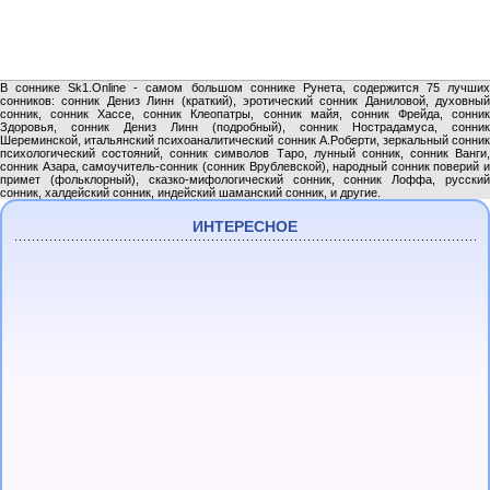
В соннике Sk1.Online - самом большом соннике Рунета, содержится 75 лучших
сонников: сонник Дениз Линн (краткий), эротический сонник Даниловой, духовный
сонник, сонник Хассе, сонник Клеопатры, сонник майя, сонник Фрейда, сонник
Здоровья, сонник Дениз Линн (подробный), сонник Нострадамуса, сонник
Шереминской, итальянский психоаналитический сонник А.Роберти, зеркальный сонник
психологический состояний, сонник символов Таро, лунный сонник, сонник Ванги,
сонник Азара, самоучитель-сонник (сонник Врублевской), народный сонник поверий и
примет (фольклорный), сказко-мифологический сонник, сонник Лоффа, русский
сонник, халдейский сонник, индейский шаманский сонник, и другие.
ИНТЕРЕСНОЕ