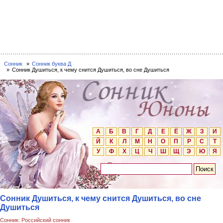
Сонник
Сонник буква Д
Сонник Душиться, к чему снится Душиться, во сне Душиться
А
Б
В
Г
Д
Е
Ё
Ж
З
И
Й
К
Л
М
Н
О
П
Р
С
Т
У
Ф
Х
Ц
Ч
Ш
Щ
Э
Ю
Я
Сонник Душиться, к чему снится Душиться, во сне
Душиться
Сонник: Российский сонник