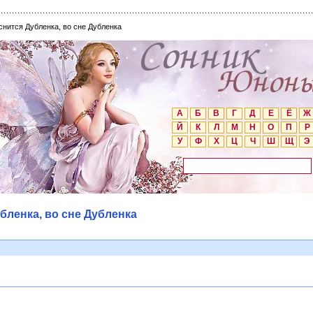
снится Дубленка, во сне Дубленка
А
Б
В
Г
Д
Е
Ё
Ж
Й
К
Л
М
Н
О
П
Р
У
Ф
Х
Ц
Ч
Ш
Щ
Э
бленка, во сне Дубленка