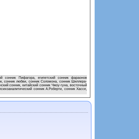
ий сонник Пифагора, египетский сонник фараонов
к, сонник любви, сонник Соломона, сонник Шиллера-
ский сонник, китайский сонник Чжоу-гуна, восточный
психоаналитический сонник А.Роберти, сонник Хассе,