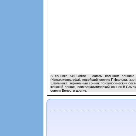
В соннике Sk1.Online - самом большом соннике 
(Кенхерхепешефа), новейший сонник Г.Иванова, эзот
Школьника, зеркальный сонник психологический сост
женский сонник, психоаналитический сонник В.Самох
сонник Велес, и другие.