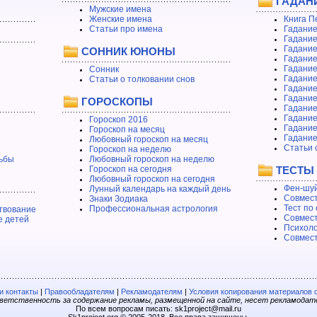
ГАДАН
Мужские имена
Женские имена
Книга П
Статьи про имена
Гадание
Гадание
Гадание
СОННИК ЮНОНЫ
Гадание
Гадание
Сонник
Гадание
Статьи о толковании снов
Гадание
Гадание
ГОРОСКОПЫ
Гадание
Гадание
Гороскоп 2016
Гадани
Гороскоп на месяц
Гадание
Любовный гороскоп на месяц
Статьи 
Гороскоп на неделю
ьбы
Любовный гороскоп на неделю
Гороскоп на сегодня
ТЕСТЫ
Любовный гороскоп на сегодня
Фен-шуй
Лунный календарь на каждый день
Совмест
Знаки Зодиака
Тест по
Профессиональная астрология
твование
Совмест
е детей
Психоло
Совмест
 контакты
|
Правообладателям
|
Рекламодателям
|
Условия копирования материалов 
етственность за содержание рекламы, размещенной на сайте, несет рекламодат
По всем вопросам писать: sk1project@mail.ru