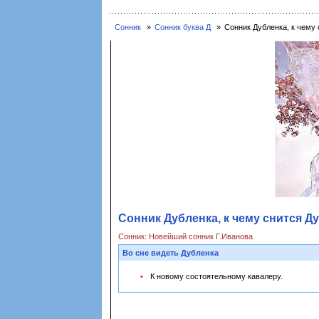
Сонник
Сонник буква Д
Сонник Дубленка, к чему 
Сонник Дубленка, к чему снится Ду
Сонник: Новейший сонник Г.Иванова
Во сне видеть Дубленка
К новому состоятельному кавалеру.