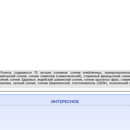
Рунета, содержится 75 лучших сонников: сонник влюбленных, нумерологическ
ерический сонник, сонник символов (символический), старинный французский сонни
ояний, сонник Здоровья, индейский шаманский сонник, сонник крылатых фраз, славян
валова, лунный сонник, сонник Шереминской, снотолкователь (1829г), итальянский 
ИНТЕРЕСНОЕ