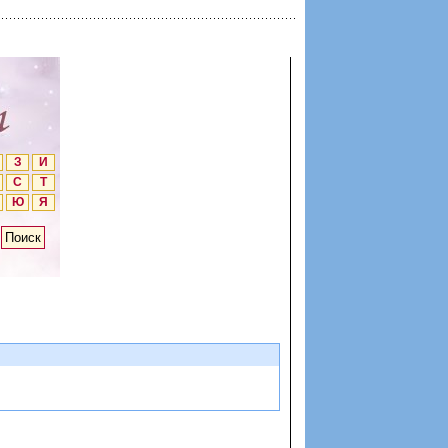
З
И
С
Т
Ю
Я