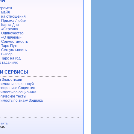
ИЯ
еремен
 майя
 на отношения
 Призма Любви
 Карта Дня
 «Стрела»
 Одиночество
 «О личном»
 Совместимость
 Таро Путь
 Сексуальность
е Выбор
 Таро на год
о гаданиях
 И СЕРВИСЫ
 Знак стихии
имость по фен-шуй
 соционике Социотип
имость по соционике
гические тесты
имость по знаку Зодиака
сайта
ель.