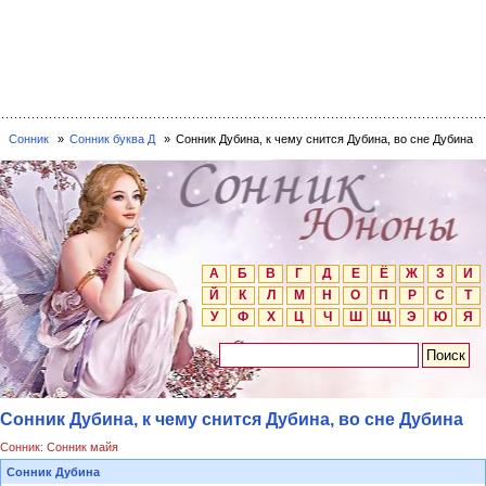
Сонник
Сонник буква Д
Сонник Дубина, к чему снится Дубина, во сне Дубина
А
Б
В
Г
Д
Е
Ё
Ж
З
И
Й
К
Л
М
Н
О
П
Р
С
Т
У
Ф
Х
Ц
Ч
Ш
Щ
Э
Ю
Я
Сонник Дубина, к чему снится Дубина, во сне Дубина
Сонник: Сонник майя
Сонник Дубина