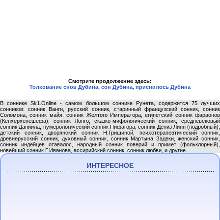
Смотрите продолжение здесь:
Толкование снов Дубина, сон Дубина, приснилось Дубина
В соннике Sk1.Online - самом большом соннике Рунета, содержится 75 лучших
сонников: сонник Ванги, русский сонник, старинный французский сонник, сонник
Соломона, сонник майя, сонник Желтого Императора, египетский сонник фараонов
(Кенхерхепешефа), сонник Лонго, сказко-мифологический сонник, средневековый
сонник Даниила, нумерологический сонник Пифагора, сонник Дениз Линн (подробный),
детский сонник, дворянский сонник Н.Гришиной, психотерапевтический сонник,
древнерусский сонник, духовный сонник, сонник Мартына Задеки, женский сонник,
сонник индейцев отавалос, народный сонник поверий и примет (фольклорный),
новейший сонник Г.Иванова, ассирийский сонник, сонник любви, и другие.
ИНТЕРЕСНОЕ