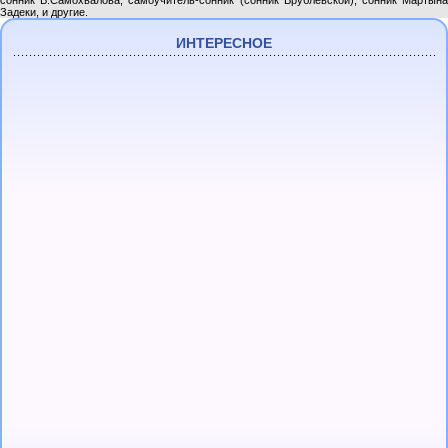
сонник В.Самохвалова, самоучитель-сонник (сонник Врублевской), сонник Мартына
Задеки, и другие.
ИНТЕРЕСНОЕ