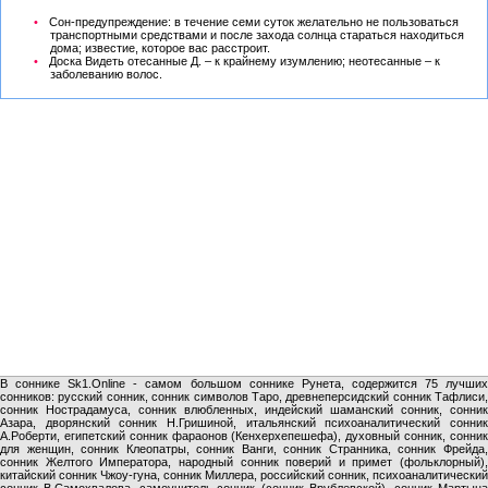
Сон-предупреждение: в течение семи суток желательно не пользоваться
транспортными средствами и после захода солнца стараться находиться
дома; известие, которое вас расстроит.
Доска Видеть отесанные Д. – к крайнему изумлению; неотесанные – к
заболеванию волос.
В соннике Sk1.Online - самом большом соннике Рунета, содержится 75 лучших
сонников: русский сонник, сонник символов Таро, древнеперсидский сонник Тафлиси,
сонник Нострадамуса, сонник влюбленных, индейский шаманский сонник, сонник
Азара, дворянский сонник Н.Гришиной, итальянский психоаналитический сонник
А.Роберти, египетский сонник фараонов (Кенхерхепешефа), духовный сонник, сонник
для женщин, сонник Клеопатры, сонник Ванги, сонник Странника, сонник Фрейда,
сонник Желтого Императора, народный сонник поверий и примет (фольклорный),
китайский сонник Чжоу-гуна, сонник Миллера, российский сонник, психоаналитический