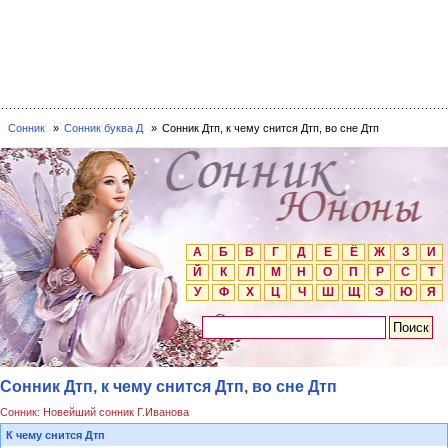
Сонник
Сонник буква Д
Сонник Дтп, к чему снится Дтп, во сне Дтп
А
Б
В
Г
Д
Е
Ё
Ж
З
И
Й
К
Л
М
Н
О
П
Р
С
Т
У
Ф
Х
Ц
Ч
Ш
Щ
Э
Ю
Я
Сонник Дтп, к чему снится Дтп, во сне Дтп
Сонник: Новейший сонник Г.Иванова
К чему снится Дтп