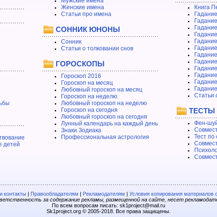
Мужские имена
Женские имена
Книга П
Статьи про имена
Гадание
Гадание
Гадание
СОННИК ЮНОНЫ
Гадание
Гадание
Сонник
Гадание
Статьи о толковании снов
Гадание
Гадание
ГОРОСКОПЫ
Гадание
Гадание
Гороскоп 2016
Гадани
Гороскоп на месяц
Гадание
Любовный гороскоп на месяц
Статьи 
Гороскоп на неделю
ьбы
Любовный гороскоп на неделю
Гороскоп на сегодня
ТЕСТЫ
Любовный гороскоп на сегодня
Фен-шуй
Лунный календарь на каждый день
Совмест
Знаки Зодиака
Тест по
Профессиональная астрология
твование
Совмест
е детей
Психоло
Совмест
 контакты
|
Правообладателям
|
Рекламодателям
|
Условия копирования материалов 
етственность за содержание рекламы, размещенной на сайте, несет рекламодат
По всем вопросам писать: sk1project@mail.ru
Sk1project.org © 2005-2018. Все права защищены.