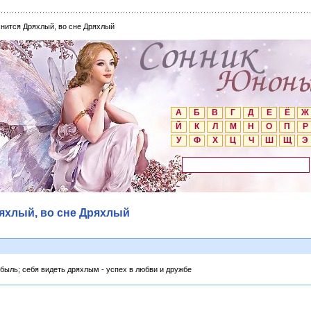
снится Дряхлый, во сне Дряхлый
А
Б
В
Г
Д
Е
Ё
Ж
Й
К
Л
М
Н
О
П
Р
У
Ф
Х
Ц
Ч
Ш
Щ
Э
ряхлый, во сне Дряхлый
ибыль; себя видеть дряхлым - успех в любви и дружбе