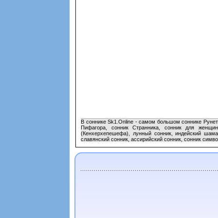
В соннике Sk1.Online - самом большом соннике Руне
Пифагора, сонник Странника, сонник для женщин
(Кенхерхепешефа), лунный сонник, индейский шаман
славянский сонник, ассирийский сонник, сонник симво