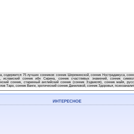
та, содержится 75 лучших сонников: сонник Шереминской, сонник Нострадамуса, сонн
, исламский сонник ибн Сирина, сонник счастливых знамений, сонник символ
ский сонник, старинный английский сонник (сонник Зэдкиеля), сонник майя, русс
лов Таро, сонник Ванги, эротический сонник Даниловой, сонник Здоровья, психоанали
ИНТЕРЕСНОЕ