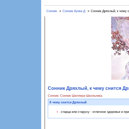
Сонник
Сонник буква Д
Сонник Дряхлый, к чему 
Сонник Дряхлый, к чему снится Д
Сонник: Сонник Шиллера-Школьника
К чему снится Дряхлый
старца или старуху - отличное здоровье и пр