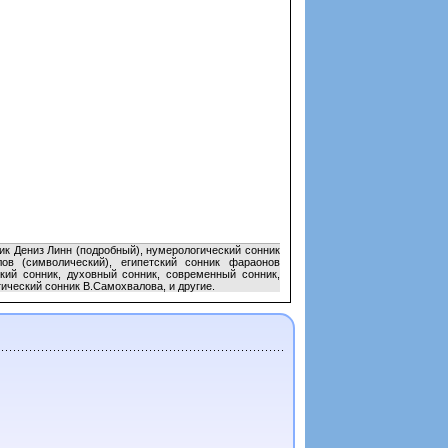
ик Дениз Линн (подробный), нумерологический сонник
ов (символический), египетский сонник фараонов
кий сонник, духовный сонник, современный сонник,
тический сонник В.Самохвалова, и другие.