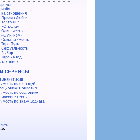
еремен
 майя
 на отношения
 Призма Любви
 Карта Дня
 «Стрела»
 Одиночество
 «О личном»
 Совместимость
 Таро Путь
 Сексуальность
е Выбор
 Таро на год
о гаданиях
 И СЕРВИСЫ
 Знак стихии
имость по фен-шуй
 соционике Социотип
имость по соционике
гические тесты
имость по знаку Зодиака
сайта
ель.