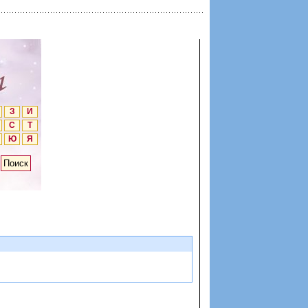
З
И
С
Т
Ю
Я