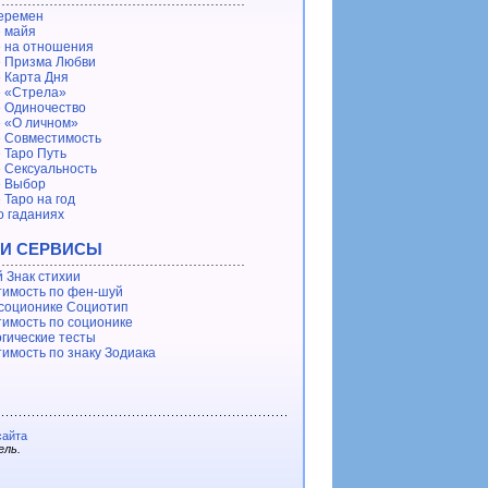
еремен
 майя
 на отношения
 Призма Любви
 Карта Дня
 «Стрела»
 Одиночество
 «О личном»
 Совместимость
 Таро Путь
 Сексуальность
е Выбор
 Таро на год
о гаданиях
 И СЕРВИСЫ
 Знак стихии
имость по фен-шуй
 соционике Социотип
имость по соционике
гические тесты
имость по знаку Зодиака
сайта
ель.