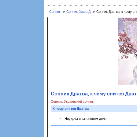
Сонник
Сонник буква Д
Сонник Дратва, к чему сн
Сонник Дратва, к чему снится Драт
Сонник: Украинский сонник
К чему снится Дратва
Неудача в затеянном деле.