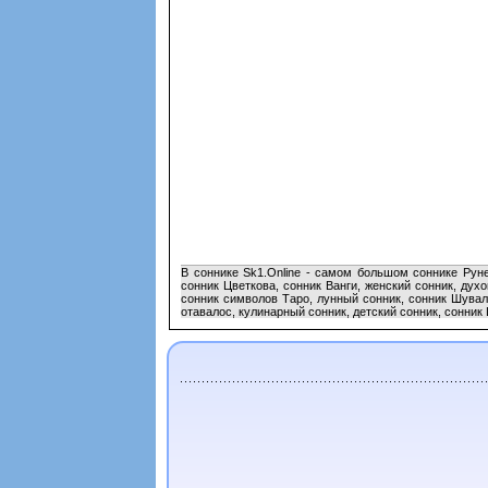
В соннике Sk1.Online - самом большом соннике Руне
сонник Цветкова, сонник Ванги, женский сонник, дух
сонник символов Таро, лунный сонник, сонник Шувало
отавалос, кулинарный сонник, детский сонник, сонник