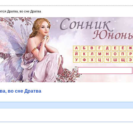
ится Дратва, во сне Дратва
А
Б
В
Г
Д
Е
Ё
Ж
Й
К
Л
М
Н
О
П
Р
У
Ф
Х
Ц
Ч
Ш
Щ
Э
ва, во сне Дратва