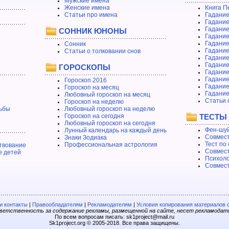
Мужские имена
Женские имена
Книга П
Статьи про имена
Гадание
Гадание
Гадание
СОННИК ЮНОНЫ
Гадание
Гадание
Сонник
Гадание
Статьи о толковании снов
Гадание
Гадание
ГОРОСКОПЫ
Гадание
Гадание
Гороскоп 2016
Гадани
Гороскоп на месяц
Гадание
Любовный гороскоп на месяц
Статьи 
Гороскоп на неделю
ьбы
Любовный гороскоп на неделю
Гороскоп на сегодня
ТЕСТЫ
Любовный гороскоп на сегодня
Фен-шуй
Лунный календарь на каждый день
Совмест
Знаки Зодиака
Тест по
Профессиональная астрология
твование
Совмест
е детей
Психоло
Совмест
 контакты
|
Правообладателям
|
Рекламодателям
|
Условия копирования материалов 
етственность за содержание рекламы, размещенной на сайте, несет рекламодат
По всем вопросам писать: sk1project@mail.ru
Sk1project.org © 2005-2018. Все права защищены.