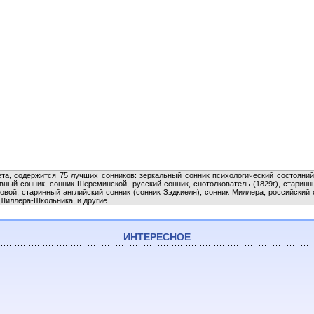
та, содержится 75 лучших сонников: зеркальный сонник психологический состояний
овный сонник, сонник Шереминской, русский сонник, снотолкователь (1829г), старин
вой, старинный английский сонник (сонник Зэдкиеля), сонник Миллера, российский с
 Шиллера-Школьника, и другие.
ИНТЕРЕСНОЕ