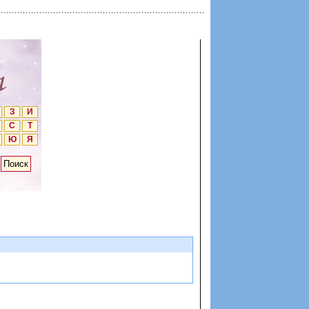
З
И
С
Т
Ю
Я