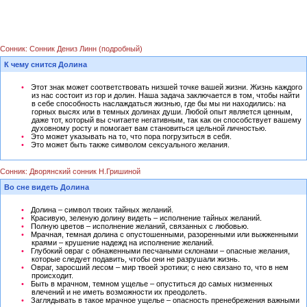
Сонник: Сонник Дениз Линн (подробный)
К чему снится Долина
Этот знак может соответствовать низшей точке вашей жизни. Жизнь каждого
из нас состоит из гор и долин. Наша задача заключается в том, чтобы найти
в себе способность наслаждаться жизнью, где бы мы ни находились: на
горных высях или в темных долинах души. Любой опыт является ценным,
даже тот, который вы считаете негативным, так как он способствует вашему
духовному росту и помогает вам становиться цельной личностью.
Это может указывать на то, что пора погрузиться в себя.
Это может быть также символом сексуального желания.
Сонник: Дворянский сонник Н.Гришиной
Во сне видеть Долина
Долина – символ твоих тайных желаний.
Красивую, зеленую долину видеть – исполнение тайных желаний.
Полную цветов – исполнение желаний, связанных с любовью.
Мрачная, темная долина с опустошенными, разоренными или выжженными
краями – крушение надежд на исполнение желаний.
Глубокий овраг с обнаженными песчаными склонами – опасные желания,
которые следует подавить, чтобы они не разрушали жизнь.
Овраг, заросший лесом – мир твоей эротики; с нею связано то, что в нем
происходит.
Быть в мрачном, темном ущелье – опуститься до самых низменных
влечений и не иметь возможности их преодолеть.
Заглядывать в такое мрачное ущелье – опасность пренебрежения важными