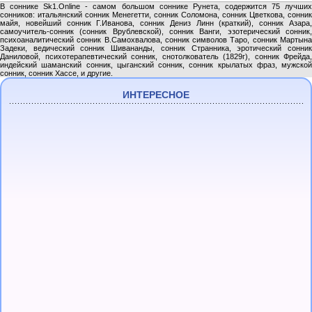
В соннике Sk1.Online - самом большом соннике Рунета, содержится 75 лучших
сонников: итальянский сонник Менегетти, сонник Соломона, сонник Цветкова, сонник
майя, новейший сонник Г.Иванова, сонник Дениз Линн (краткий), сонник Азара,
самоучитель-сонник (сонник Врублевской), сонник Ванги, эзотерический сонник,
психоаналитический сонник В.Самохвалова, сонник символов Таро, сонник Мартына
Задеки, ведический сонник Шивананды, сонник Странника, эротический сонник
Даниловой, психотерапевтический сонник, снотолкователь (1829г), сонник Фрейда,
индейский шаманский сонник, цыганский сонник, сонник крылатых фраз, мужской
сонник, сонник Хассе, и другие.
ИНТЕРЕСНОЕ