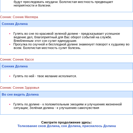
будут преследовать неудачи. Болотистая местность предвещает
неприятности и болезни.
Сонник: Сонник Миллера
Сонник Долина
Гулять во сне по красивой зеленой долине - предсказывает успешное
ведение дел, благоприятный для Вас оборот событий на службе.
Влюбленным этот сон сулит единодушие.
Прогулка по скучной и бесплодной долине знаменует поворот к худшему во
всем. Болотистая местность сулит болезнь.
Сонник: Сонник Хассе
Сонник Долина
Гулять по ней - твое желание исполнится.
Сонник: Сонник Здоровья
Во сне видеть Долина
Гулять по долине - к положительным эмоциям и улучшению жизненной
ситуации; Зелёная долина - к улучшению самочувствия
Смотрите продолжение здесь:
Толкование снов Долина, сон Долина, приснилось Долина