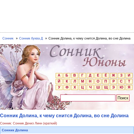
Сонник
Сонник буква Д
Сонник Долина, к чему снится Долина, во сне Долина
А
Б
В
Г
Д
Е
Ё
Ж
З
И
Й
К
Л
М
Н
О
П
Р
С
Т
У
Ф
Х
Ц
Ч
Ш
Щ
Э
Ю
Я
Сонник Долина, к чему снится Долина, во сне Долина
Сонник: Сонник Дениз Линн (краткий)
Сонник Долина