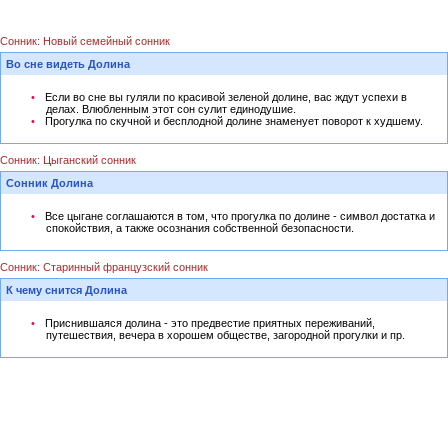
Сонник: Новый семейный сонник
Во сне видеть Долина
Если во сне вы гуляли по красивой зеленой долине, вас ждут успехи в
делах. Влюбленным этот сон сулит единодушие.
Прогулка по скучной и бесплодной долине знаменует поворот к худшему.
Сонник: Цыганский сонник
Сонник Долина
Все цыгане соглашаются в том, что прогулка по долине - символ достатка и
спокойствия, а также осознания собственной безопасности.
Сонник: Старинный французский сонник
К чему снится Долина
Приснившаяся долина - это предвестие приятных переживаний,
путешествия, вечера в хорошем обществе, загородной прогулки и пр.