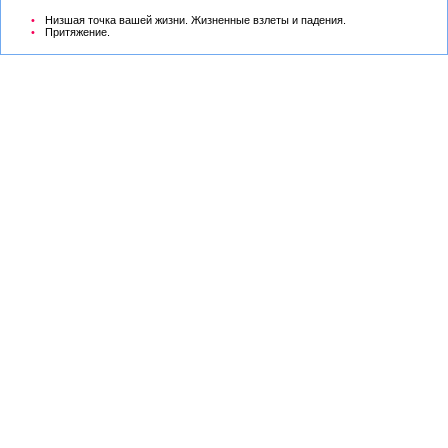
Низшая точка вашей жизни. Жизненные взлеты и падения.
Притяжение.