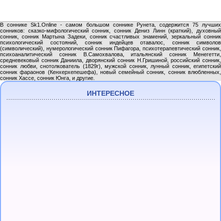
В соннике Sk1.Online - самом большом соннике Рунета, содержится 75 лучших
сонников: сказко-мифологический сонник, сонник Дениз Линн (краткий), духовный
сонник, сонник Мартына Задеки, сонник счастливых знамений, зеркальный сонник
психологический состояний, сонник индейцев отавалос, сонник символов
(символический), нумерологический сонник Пифагора, психотерапевтический сонник,
психоаналитический сонник В.Самохвалова, итальянский сонник Менегетти,
средневековый сонник Даниила, дворянский сонник Н.Гришиной, российский сонник,
сонник любви, снотолкователь (1829г), мужской сонник, лунный сонник, египетский
сонник фараонов (Кенхерхепешефа), новый семейный сонник, сонник влюбленных,
сонник Хассе, сонник Юнга, и другие.
ИНТЕРЕСНОЕ