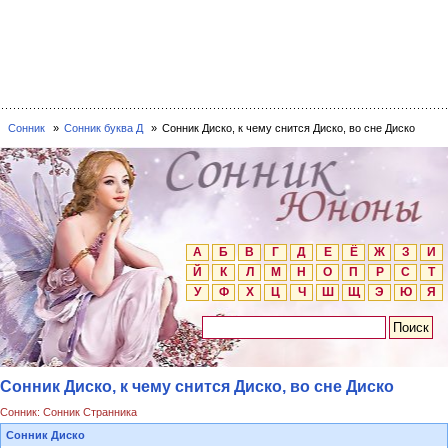
Сонник
Сонник буква Д
Сонник Диско, к чему снится Диско, во сне Диско
А
Б
В
Г
Д
Е
Ё
Ж
З
И
Й
К
Л
М
Н
О
П
Р
С
Т
У
Ф
Х
Ц
Ч
Ш
Щ
Э
Ю
Я
Сонник Диско, к чему снится Диско, во сне Диско
Сонник: Сонник Странника
Сонник Диско