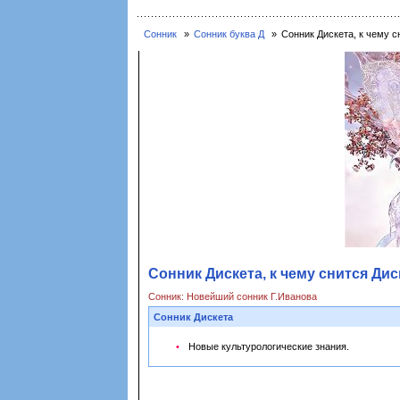
Сонник
Сонник буква Д
Сонник Дискета, к чему с
Сонник Дискета, к чему снится Дис
Сонник: Новейший сонник Г.Иванова
Сонник Дискета
Новые культурологические знания.