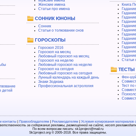
Мужские имена
Женские имена
Книга П
Статьи про имена
Гадание
Гадание
Гадание
СОННИК ЮНОНЫ
Гадание
Гадание
Сонник
Гадание
Статьи о толковании снов
Гадание
Гадание
ГОРОСКОПЫ
Гадание
Гадание
Гороскоп 2016
Гадани
Гороскоп на месяц
Гадание
Любовный гороскоп на месяц
Статьи 
Гороскоп на неделю
ьбы
Любовный гороскоп на неделю
Гороскоп на сегодня
ТЕСТЫ
Любовный гороскоп на сегодня
Фен-шуй
Лунный календарь на каждый день
Совмест
Знаки Зодиака
Тест по
Профессиональная астрология
твование
Совмест
е детей
Психоло
Совмест
 контакты
|
Правообладателям
|
Рекламодателям
|
Условия копирования материалов 
етственность за содержание рекламы, размещенной на сайте, несет рекламодат
По всем вопросам писать: sk1project@mail.ru
Sk1project.org © 2005-2018. Все права защищены.