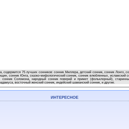
а, содержится 75 лучших сонников: сонник Миллера, детский сонник, сонник Лонго, с
енщин, сонник Юнга, сказко-мифологический сонник, сонник влюбленных, исламский с
), сонник Соломона, народный сонник поверий и примет (фольклорный), старинны
радамуса, восточный женский сонник, индейский шаманский сонник, и другие.
ИНТЕРЕСНОЕ