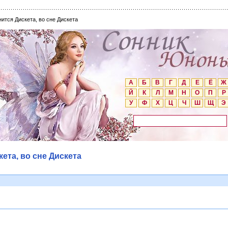
нится Дискета, во сне Дискета
А
Б
В
Г
Д
Е
Ё
Ж
Й
К
Л
М
Н
О
П
Р
У
Ф
Х
Ц
Ч
Ш
Щ
Э
кета, во сне Дискета