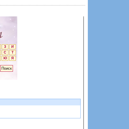
З
И
С
Т
Ю
Я