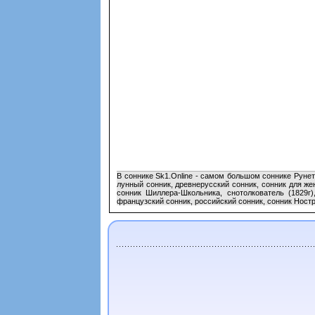
В соннике Sk1.Online - самом большом соннике Рунет
лунный сонник, древнерусский сонник, сонник для ж
сонник Шиллера-Школьника, снотолкователь (1829г
французский сонник, российский сонник, сонник Ност