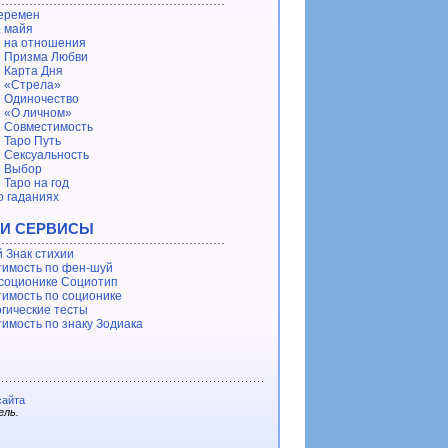
еремен
 майя
 на отношения
 Призма Любви
 Карта Дня
 «Стрела»
 Одиночество
 «О личном»
 Совместимость
 Таро Путь
 Сексуальность
е Выбор
 Таро на год
о гаданиях
 И СЕРВИСЫ
 Знак стихии
имость по фен-шуй
 соционике Социотип
имость по соционике
гические тесты
имость по знаку Зодиака
сайта
ель.