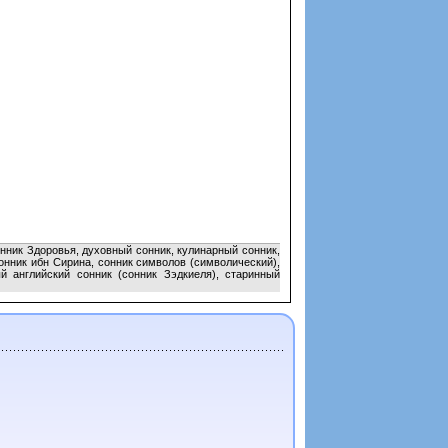
онник Здоровья, духовный сонник, кулинарный сонник,
онник ибн Сирина, сонник символов (символический),
й английский сонник (сонник Зэдкиеля), старинный