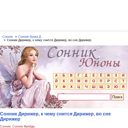
Сонник
Сонник буква Д
Сонник Дирижер, к чему снится Дирижер, во сне Дирижер
А
Б
В
Г
Д
Е
Ё
Ж
З
И
Й
К
Л
М
Н
О
П
Р
С
Т
У
Ф
Х
Ц
Ч
Ш
Щ
Э
Ю
Я
Сонник Дирижер, к чему снится Дирижер, во сне
Дирижер
Сонник: Сонник Фрейда