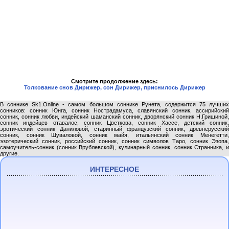
Смотрите продолжение здесь:
Толкование снов Дирижер, сон Дирижер, приснилось Дирижер
В соннике Sk1.Online - самом большом соннике Рунета, содержится 75 лучших
сонников: сонник Юнга, сонник Нострадамуса, славянский сонник, ассирийский
сонник, сонник любви, индейский шаманский сонник, дворянский сонник Н.Гришиной,
сонник индейцев отавалос, сонник Цветкова, сонник Хассе, детский сонник,
эротический сонник Даниловой, старинный французский сонник, древнерусский
сонник, сонник Шуваловой, сонник майя, итальянский сонник Менегетти,
эзотерический сонник, российский сонник, сонник символов Таро, сонник Эзопа,
самоучитель-сонник (сонник Врублевской), кулинарный сонник, сонник Странника, и
другие.
ИНТЕРЕСНОЕ