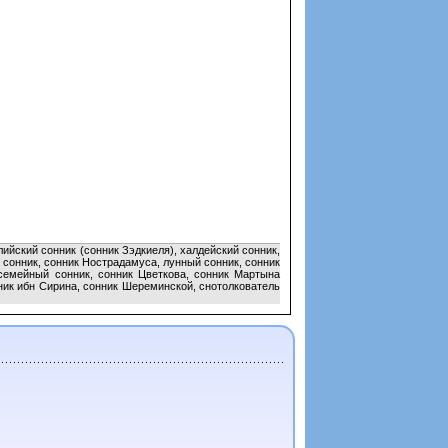
ийский сонник (сонник Зэдкиеля), халдейский сонник,
 сонник, сонник Нострадамуса, лунный сонник, сонник
семейный сонник, сонник Цветкова, сонник Мартына
ник ибн Сирина, сонник Шереминской, снотолкователь