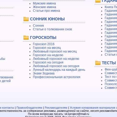
ГАДАН
Мужские имена
Женские имена
Книга П
Статьи про имена
Гадание
Гадание
Гадание
СОННИК ЮНОНЫ
Гадание
Гадание
Сонник
Гадание
Статьи о толковании снов
Гадание
Гадание
ГОРОСКОПЫ
Гадание
Гадание
Гороскоп 2016
Гадани
Гороскоп на месяц
Гадание
Любовный гороскоп на месяц
Статьи 
Гороскоп на неделю
ьбы
Любовный гороскоп на неделю
Гороскоп на сегодня
ТЕСТЫ
Любовный гороскоп на сегодня
Фен-шуй
Лунный календарь на каждый день
Совмест
Знаки Зодиака
Тест по
Профессиональная астрология
твование
Совмест
е детей
Психоло
Совмест
 контакты
|
Правообладателям
|
Рекламодателям
|
Условия копирования материалов 
етственность за содержание рекламы, размещенной на сайте, несет рекламодат
По всем вопросам писать: sk1project@mail.ru