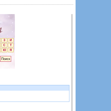
З
И
С
Т
Ю
Я