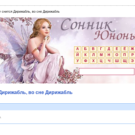
у снится Дирижабль, во сне Дирижабль
А
Б
В
Г
Д
Е
Ё
Ж
Й
К
Л
М
Н
О
П
Р
У
Ф
Х
Ц
Ч
Ш
Щ
Э
 Дирижабль, во сне Дирижабль
.