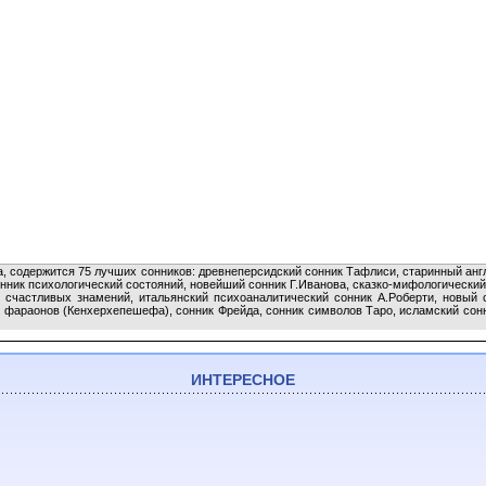
а, содержится 75 лучших сонников: древнеперсидский сонник Тафлиси, старинный англ
онник психологический состояний, новейший сонник Г.Иванова, сказко-мифологический
 счастливых знамений, итальянский психоаналитический сонник А.Роберти, новый 
ик фараонов (Кенхерхепешефа), сонник Фрейда, сонник символов Таро, исламский сон
ИНТЕРЕСНОЕ