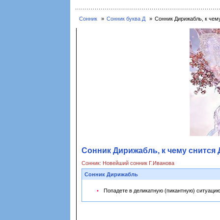
Сонник
Сонник буква Д
Сонник Дирижабль, к чем
Сонник Дирижабль, к чему снится
Сонник: Новейший сонник Г.Иванова
Сонник Дирижабль
Попадете в деликатную (пикантную) ситуацию