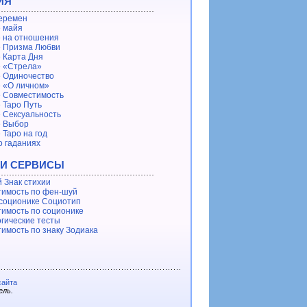
ИЯ
еремен
 майя
 на отношения
 Призма Любви
 Карта Дня
 «Стрела»
 Одиночество
 «О личном»
 Совместимость
 Таро Путь
 Сексуальность
е Выбор
 Таро на год
о гаданиях
 И СЕРВИСЫ
 Знак стихии
имость по фен-шуй
 соционике Социотип
имость по соционике
гические тесты
имость по знаку Зодиака
сайта
ель.