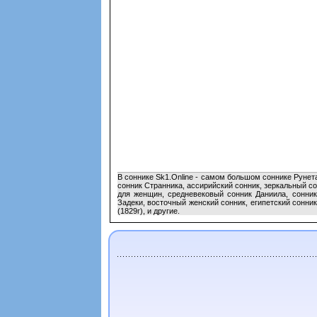
В соннике Sk1.Online - самом большом соннике Рунет
сонник Странника, ассирийский сонник, зеркальный с
для женщин, средневековый сонник Даниила, сонник
Задеки, восточный женский сонник, египетский сонн
(1829г), и другие.