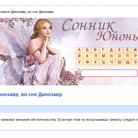
снится Динозавр, во сне Динозавр
А
Б
В
Г
Д
Е
Ё
Ж
Й
К
Л
М
Н
О
П
Р
У
Ф
Х
Ц
Ч
Ш
Щ
Э
инозавр, во сне Динозавр
а тревожат внешние обстоятельства. Если при этом ты испытываешь тревогу, следует