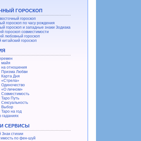
ЧНЫЙ ГОРОСКОП
восточный гороскоп
ый гороскоп по часу рождения
ый гороскоп и западные знаки Зодиака
ий гороскоп совместимости
ий любовный гороскоп
 китайский гороскоп
ИЯ
еремен
 майя
 на отношения
 Призма Любви
 Карта Дня
 «Стрела»
 Одиночество
 «О личном»
 Совместимость
 Таро Путь
 Сексуальность
е Выбор
 Таро на год
о гаданиях
 И СЕРВИСЫ
 Знак стихии
имость по фен-шуй