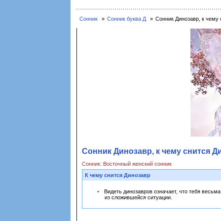
Сонник
Сонник буква Д
Сонник Динозавр, к чему 
Сонник Динозавр, к чему снится Д
Сонник: Восточный женский сонник
К чему снится Динозавр
Видеть динозавров означает, что тебя весьм
из сложившейся ситуации.