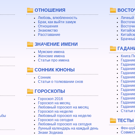
ОТНОШЕНИЯ
ВОСТО
Любовь, влюбленность
Личный 
Брак, как выйти замуж
Восточн
Отношения
Восточн
Знакомство
Китайск
Расставание
Китайск
Брачный
ЗНАЧЕНИЕ ИМЕНИ
ГАДАН
Мужские имена
Женские имена
Книга П
Статьи про имена
Гадание
Гадание
Гадание
СОННИК ЮНОНЫ
Гадание
Гадание
Сонник
Гадание
Статьи о толковании снов
Гадание
Гадание
ГОРОСКОПЫ
Гадание
Гадание
Гороскоп 2016
Гадани
Гороскоп на месяц
Гадание
Любовный гороскоп на месяц
Статьи 
Гороскоп на неделю
ьбы
Любовный гороскоп на неделю
Гороскоп на сегодня
ТЕСТЫ
Любовный гороскоп на сегодня
Фен-шуй
Лунный календарь на каждый день
Совмест
Знаки Зодиака