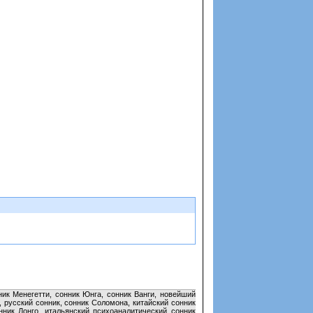
ник Менегетти, сонник Юнга, сонник Ванги, новейший
 русский сонник, сонник Соломона, китайский сонник
нник Лонго, итальянский психоаналитический сонник