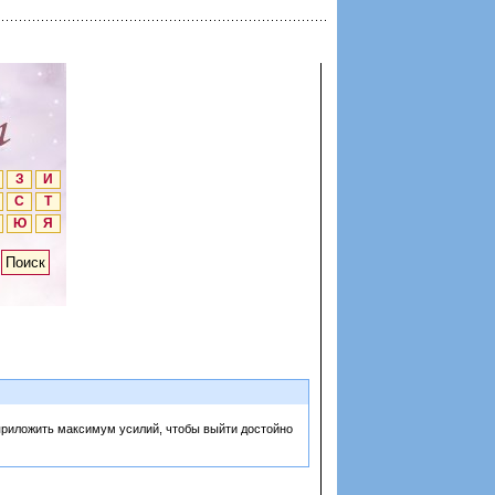
З
И
С
Т
Ю
Я
 приложить максимум усилий, чтобы выйти достойно