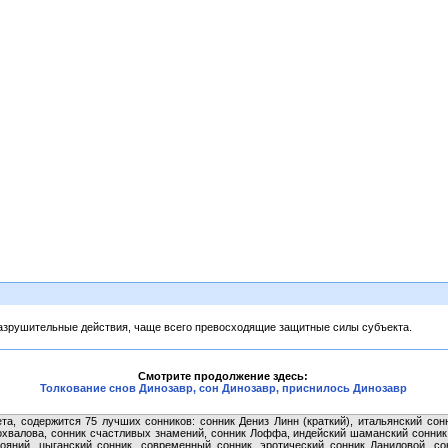
разрушительные действия, чаще всего превосходящие защитные силы субъекта.
Смотрите продолжение здесь:
Толкование снов Динозавр, сон Динозавр, приснилось Динозавр
та, содержится 75 лучших сонников: сонник Дениз Линн (краткий), итальянский сон
охвалова, сонник счастливых знамений, сонник Лоффа, индейский шаманский сонник,
тояний, цыганский сонник, современный сонник, эротический сонник Даниловой, со