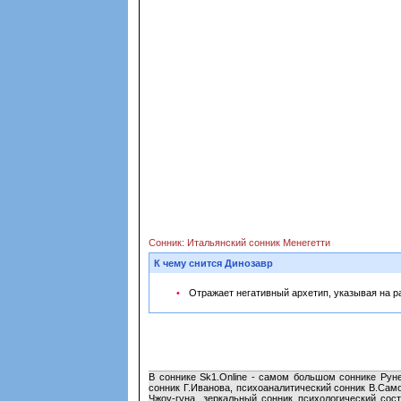
Сонник: Итальянский сонник Менегетти
К чему снится Динозавр
Отражает негативный архетип, указывая на 
В соннике Sk1.Online - самом большом соннике Руне
сонник Г.Иванова, психоаналитический сонник В.Сам
Чжоу-гуна, зеркальный сонник психологический сос