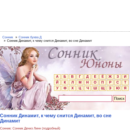
Сонник
Сонник буква Д
Сонник Динамит, к чему снится Динамит, во сне Динамит
А
Б
В
Г
Д
Е
Ё
Ж
З
И
Й
К
Л
М
Н
О
П
Р
С
Т
У
Ф
Х
Ц
Ч
Ш
Щ
Э
Ю
Я
Сонник Динамит, к чему снится Динамит, во сне
Динамит
Сонник: Сонник Дениз Линн (подробный)