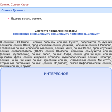
Сонник: Сонник Хассе
Сонник Динамит
Будешь высоко оценен.
Смотрите продолжение здесь:
Толкование снов Динамит, сон Динамит, приснилось Динамит
В соннике Sk1.Online - самом большом соннике Рунета, содержится 75 лучших
сонников: сонник Юнга, средневековый сонник Даниила, новейший сонник Г.Иванова,
славянский сонник, современный сонник, сонник Ванги, сонник Велес, древнерусский
сонник, снотолкователь (1829г), сонник Шиллера-Школьника, самоучитель-сонник
(сонник Врублевской), сонник Хассе, сонник Азара, сонник для женщин, сонник
крылатых фраз, сонник индейцев отавалос, нумерологический сонник Пифагора,
сонник Лонго, женский сонник, духовный сонник, итальянский сонник Менегетти,
старинный английский сонник (сонник Зэдкиеля), сказко-мифологический сонник,
лунный сонник, и другие.
ИНТЕРЕСНОЕ