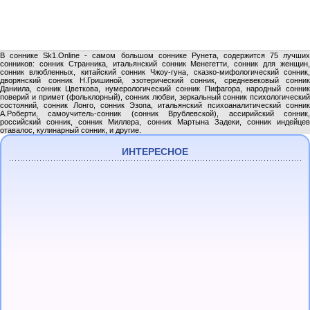
В соннике Sk1.Online - самом большом соннике Рунета, содержится 75 лучших
сонников: сонник Странника, итальянский сонник Менегетти, сонник для женщин,
сонник влюбленных, китайский сонник Чжоу-гуна, сказко-мифологический сонник,
дворянский сонник Н.Гришиной, эзотерический сонник, средневековый сонник
Даниила, сонник Цветкова, нумерологический сонник Пифагора, народный сонник
поверий и примет (фольклорный), сонник любви, зеркальный сонник психологический
состояний, сонник Лонго, сонник Эзопа, итальянский психоаналитический сонник
А.Роберти, самоучитель-сонник (сонник Врублевской), ассирийский сонник,
российский сонник, сонник Миллера, сонник Мартына Задеки, сонник индейцев
отавалос, кулинарный сонник, и другие.
ИНТЕРЕСНОЕ