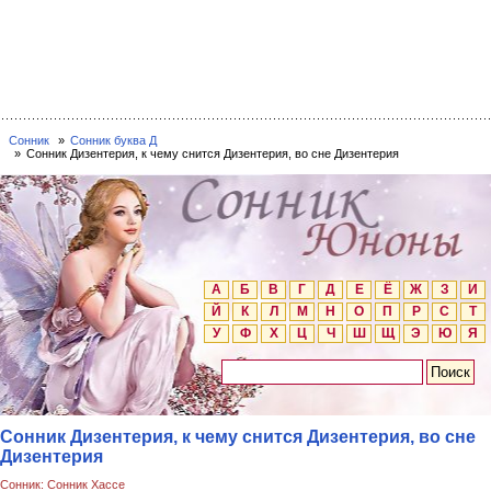
Сонник
Сонник буква Д
Сонник Дизентерия, к чему снится Дизентерия, во сне Дизентерия
А
Б
В
Г
Д
Е
Ё
Ж
З
И
Й
К
Л
М
Н
О
П
Р
С
Т
У
Ф
Х
Ц
Ч
Ш
Щ
Э
Ю
Я
Сонник Дизентерия, к чему снится Дизентерия, во сне
Дизентерия
Сонник: Сонник Хассе