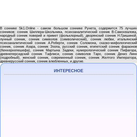
В соннике Sk1.Online - самом большом соннике Рунета, содержится 75 лучших
сонников: сонник Шиллера-Школьника, психоаналитический сонник В.Самохвалова,
народный сонник поверий и примет (фольклорный), дворянский сонник Н.Гришиной,
лунный сонник, сонник символов (символический), сонник любви, итальянский
психоаналитический сонник А.Роберти, сонник Соломона, сказко-мифологический
сонник, сонник Азара, сонник Эзопа, русский сонник, египетский сонник фараонов
(Кенхерхепешефа), сонник Мартына Задеки, нумерологический сонник Пифагора,
древнеперсидский сонник Тафлиси, сонник символов Таро, сонник Дениз Линн
(подробный), женский сонник, современный сонник, сонник Желтого Императора,
древнерусский сонник, сонник влюбленных, и другие.
ИНТЕРЕСНОЕ