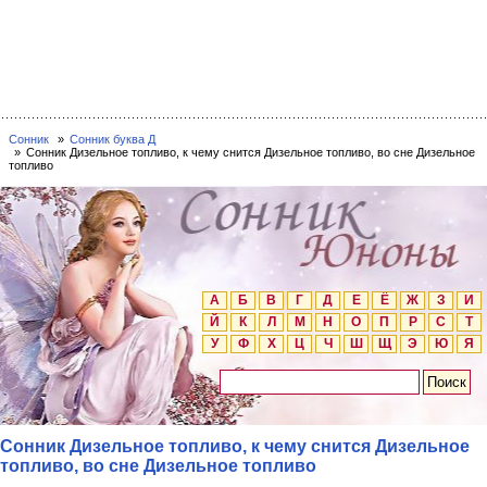
Сонник
Сонник буква Д
Сонник Дизельное топливо, к чему снится Дизельное топливо, во сне Дизельное
топливо
А
Б
В
Г
Д
Е
Ё
Ж
З
И
Й
К
Л
М
Н
О
П
Р
С
Т
У
Ф
Х
Ц
Ч
Ш
Щ
Э
Ю
Я
Сонник Дизельное топливо, к чему снится Дизельное
топливо, во сне Дизельное топливо