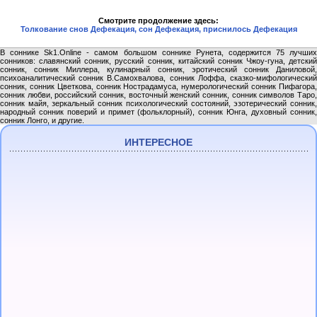
Смотрите продолжение здесь:
Толкование снов Дефекация, сон Дефекация, приснилось Дефекация
В соннике Sk1.Online - самом большом соннике Рунета, содержится 75 лучших
сонников: славянский сонник, русский сонник, китайский сонник Чжоу-гуна, детский
сонник, сонник Миллера, кулинарный сонник, эротический сонник Даниловой,
психоаналитический сонник В.Самохвалова, сонник Лоффа, сказко-мифологический
сонник, сонник Цветкова, сонник Нострадамуса, нумерологический сонник Пифагора,
сонник любви, российский сонник, восточный женский сонник, сонник символов Таро,
сонник майя, зеркальный сонник психологический состояний, эзотерический сонник,
народный сонник поверий и примет (фольклорный), сонник Юнга, духовный сонник,
сонник Лонго, и другие.
ИНТЕРЕСНОЕ