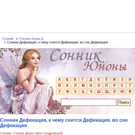
Сонник
Сонник буква Д
Сонник Дефекация, к чему снится Дефекация, во сне Дефекация
А
Б
В
Г
Д
Е
Ё
Ж
З
И
Й
К
Л
М
Н
О
П
Р
С
Т
У
Ф
Х
Ц
Ч
Ш
Щ
Э
Ю
Я
Сонник Дефекация, к чему снится Дефекация, во сне
Дефекация
Сонник: Сонник Дениз Линн (подробный)