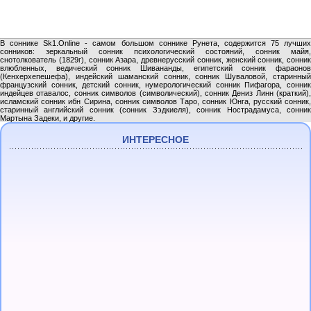
В соннике Sk1.Online - самом большом соннике Рунета, содержится 75 лучших
сонников: зеркальный сонник психологический состояний, сонник майя,
снотолкователь (1829г), сонник Азара, древнерусский сонник, женский сонник, сонник
влюбленных, ведический сонник Шивананды, египетский сонник фараонов
(Кенхерхепешефа), индейский шаманский сонник, сонник Шуваловой, старинный
французский сонник, детский сонник, нумерологический сонник Пифагора, сонник
индейцев отавалос, сонник символов (символический), сонник Дениз Линн (краткий),
исламский сонник ибн Сирина, сонник символов Таро, сонник Юнга, русский сонник,
старинный английский сонник (сонник Зэдкиеля), сонник Нострадамуса, сонник
Мартына Задеки, и другие.
ИНТЕРЕСНОЕ