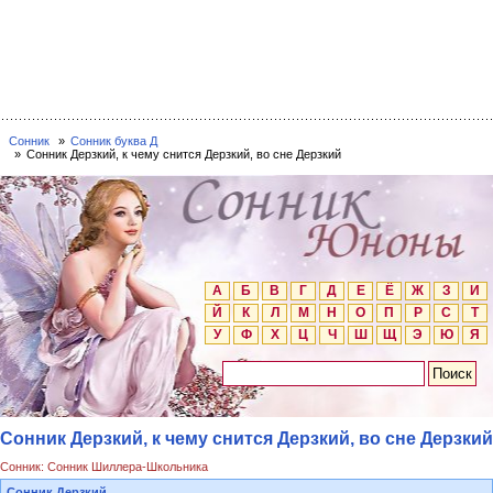
Сонник
Сонник буква Д
Сонник Дерзкий, к чему снится Дерзкий, во сне Дерзкий
А
Б
В
Г
Д
Е
Ё
Ж
З
И
Й
К
Л
М
Н
О
П
Р
С
Т
У
Ф
Х
Ц
Ч
Ш
Щ
Э
Ю
Я
Сонник Дерзкий, к чему снится Дерзкий, во сне Дерзкий
Сонник: Сонник Шиллера-Школьника
Сонник Дерзкий