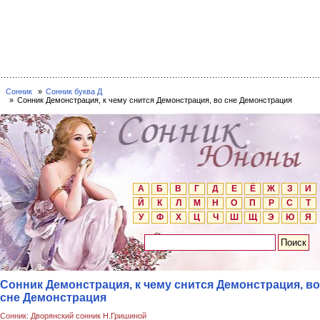
Сонник
Сонник буква Д
Сонник Демонстрация, к чему снится Демонстрация, во сне Демонстрация
А
Б
В
Г
Д
Е
Ё
Ж
З
И
Й
К
Л
М
Н
О
П
Р
С
Т
У
Ф
Х
Ц
Ч
Ш
Щ
Э
Ю
Я
Сонник Демонстрация, к чему снится Демонстрация, во
сне Демонстрация
Сонник: Дворянский сонник Н.Гришиной