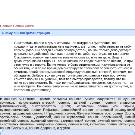
Сонник: Сонник Лонго
К чему снится Демонстрация
Участвовать во сне в демонстрации - по натуре вы бунтовщик, но
предпочитаете действовать не в одиночку, а в толпе, чтобы отвести от себя
прямой удар. Вы всегда сильно возмущаетесь, но, как только дело доходит
до реальных действий, пыл ваш гаснет и вы действуете уже не так горячо.
Откровенно говоря, вы сильны только на словах, а не на деле. Видеть
демонстрацию со стороны - ваше жизненное кредо: вместе со всеми, но при
этом чуть в стороне. Вы не желаете быть отшельником, изолированным от
общества, но в то же время демонстрируете свою обособленность от него и
кичитесь своей ярко выраженной индивидуальностью, которой, впрочем, не
обладаете. Выбираться во сне из толпы демонстрантов - вам постоянно
хочется новизны ощущений, вам все быстро приедается, потому что вы
легко все осваиваете. Вы - как вечный двигатель, которого, как известно, так
и не изобрели. Вы очень энергичны, не останавливаетесь на достигнутом, а
постоянно идете вперед.
В соннике Sk1.Online - самом большом соннике Рунета, содержится 75 лучших
сонников: психотерапевтический сонник, детский сонник, сонник символов
(символический), снотолкователь (1829г), исламский сонник ибн Сирина,
нумерологический сонник Пифагора, ассирийский сонник, старинный французский
сонник, дворянский сонник Н.Гришиной, сонник Желтого Императора, сонник Эзопа,
эротический сонник Даниловой, сонник Шуваловой, сонник Шереминской, новый
семейный сонник, духовный сонник, эзотерический сонник, лунный сонник, сонник
счастливых знамений, халдейский сонник, сонник майя, китайский сонник Чжоу-гуна,
сонник Соломона, сонник Здоровья, и другие.