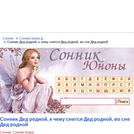
Сонник
Сонник буква Д
Сонник Дед родной, к чему снится Дед родной, во сне Дед родной
А
Б
В
Г
Д
Е
Ё
Ж
З
И
Й
К
Л
М
Н
О
П
Р
С
Т
У
Ф
Х
Ц
Ч
Ш
Щ
Э
Ю
Я
Сонник Дед родной, к чему снится Дед родной, во сне
Дед родной
Сонник: Сонник Азара