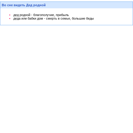
Во сне видеть Дед родной
дед родной - благополучие, прибыль
деда или бабки дом - смерть в семье, большие беды