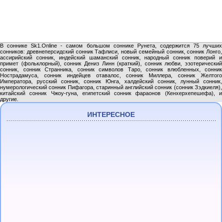
В соннике Sk1.Online - самом большом соннике Рунета, содержится 75 лучших
сонников: древнеперсидский сонник Тафлиси, новый семейный сонник, сонник Лонго,
ассирийский сонник, индейский шаманский сонник, народный сонник поверий и
примет (фольклорный), сонник Дениз Линн (краткий), сонник любви, эзотерический
сонник, сонник Странника, сонник символов Таро, сонник влюбленных, сонник
Нострадамуса, сонник индейцев отавалос, сонник Миллера, сонник Желтого
Императора, русский сонник, сонник Юнга, халдейский сонник, лунный сонник,
нумерологический сонник Пифагора, старинный английский сонник (сонник Зэдкиеля),
китайский сонник Чжоу-гуна, египетский сонник фараонов (Кенхерхепешефа), и
другие.
ИНТЕРЕСНОЕ