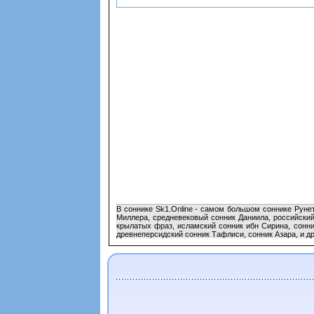
В соннике Sk1.Online - самом большом соннике Рунет
Миллера, средневековый сонник Даниила, российский
крылатых фраз, исламский сонник ибн Сирина, сонни
древнеперсидский сонник Тафлиси, сонник Азара, и др