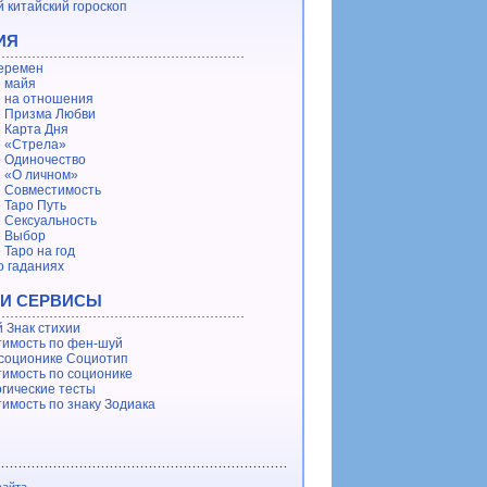
 китайский гороскоп
ИЯ
еремен
 майя
 на отношения
 Призма Любви
 Карта Дня
 «Стрела»
 Одиночество
 «О личном»
 Совместимость
 Таро Путь
 Сексуальность
е Выбор
 Таро на год
о гаданиях
 И СЕРВИСЫ
 Знак стихии
имость по фен-шуй
 соционике Социотип
имость по соционике
гические тесты
имость по знаку Зодиака