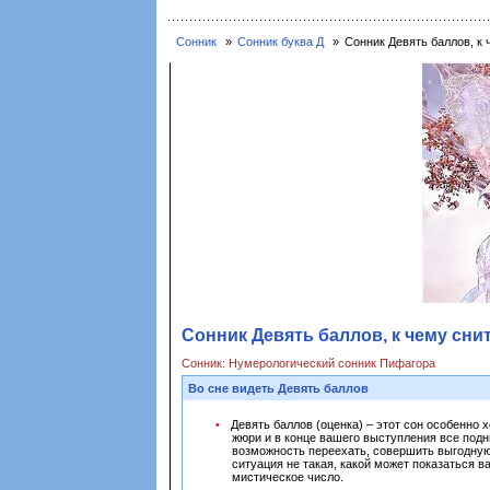
Сонник
Сонник буква Д
Сонник Девять баллов, к 
Сонник Девять баллов, к чему сни
Сонник: Нумерологический сонник Пифагора
Во сне видеть Девять баллов
Девять баллов (оценка) – этот сон особенно 
жюри и в конце вашего выступления все подн
возможность переехать, совершить выгодную 
ситуация не такая, какой может показаться в
мистическое число.