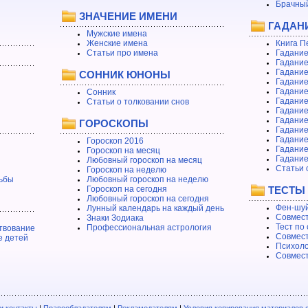
Брачный
ЗНАЧЕНИЕ ИМЕНИ
ГАДАН
Мужские имена
Женские имена
Книга П
Статьи про имена
Гадание
Гадание
Гадание
СОННИК ЮНОНЫ
Гадание
Гадание
Сонник
Гадание
Статьи о толковании снов
Гадание
Гадание
ГОРОСКОПЫ
Гадание
Гадание
Гороскоп 2016
Гадани
Гороскоп на месяц
Гадание
Любовный гороскоп на месяц
Статьи 
Гороскоп на неделю
ьбы
Любовный гороскоп на неделю
Гороскоп на сегодня
ТЕСТЫ
Любовный гороскоп на сегодня
Фен-шуй
Лунный календарь на каждый день
Совмест
Знаки Зодиака
Тест по
Профессиональная астрология
твование
Совмест
е детей
Психоло
Совмест