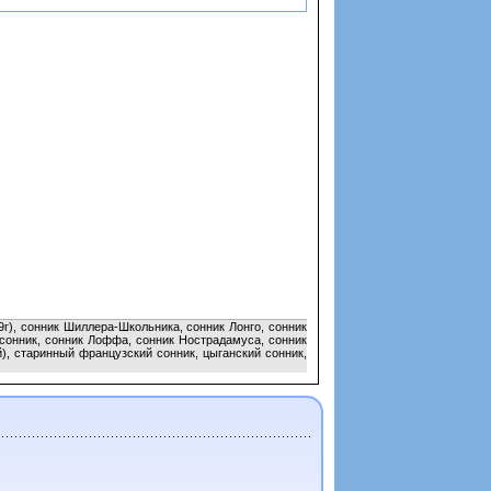
9г), сонник Шиллера-Школьника, сонник Лонго, сонник
сонник, сонник Лоффа, сонник Нострадамуса, сонник
), старинный французский сонник, цыганский сонник,