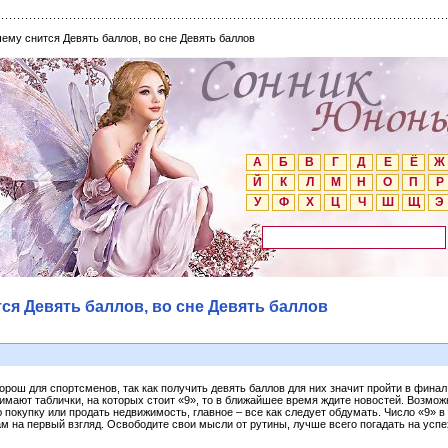
чему снится Девять баллов, во сне Девять баллов
А
Б
В
Г
Д
Е
Ё
Ж
Й
К
Л
М
Н
О
П
Р
У
Ф
Х
Ц
Ч
Ш
Щ
Э
тся Девять баллов, во сне Девять баллов
хорош для спортсменов, так как получить девять баллов для них значит пройти в фина
имают таблички, на которых стоит «9», то в ближайшее время ждите новостей. Возмож
покупку или продать недвижимость, главное – все как следует обдумать. Число «9» в 
ам на первый взгляд. Освободите свои мысли от рутины, лучше всего погадать на успе