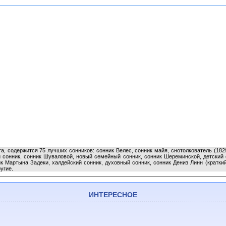
а, содержится 75 лучших сонников: сонник Велес, сонник майя, снотолкователь (182
 сонник, сонник Шуваловой, новый семейный сонник, сонник Шереминской, детский 
к Мартына Задеки, халдейский сонник, духовный сонник, сонник Дениз Линн (краткий
угие.
ИНТЕРЕСНОЕ