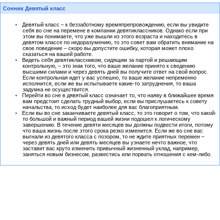
Сонник Девятый класс
Девятый класс – к беззаботному времяпрепровождению, если вы увидите
себя во сне на перемене в компании девятиклассников. Однако если при
этом вы понимаете, что уже вышли из этого возраста и находитесь в
девятом классе по недоразумению, то это совет вам обратить внимание на
свое поведение – скоро вы допустите ошибку, которая может плохо
сказаться на вашей работе.
Видеть себя девятиклассником, сидящим за партой и решающим
контрольную, – это знак того, что ваше желание принято к сведению
высшими силами и через девять дней вы получите ответ на свой вопрос.
Если контрольная идет у вас успешно, то ваше желание непременно
исполнится, если же вы испытываете какие-то затруднения, то ваша
задумка не осуществится.
Перейти во сне в дявятый класс означает то, что наяву в ближайшее время
вам предстоит сделать трудный выбор, если вы прислушаетесь к совету
начальства, то исход будет наиболее для вас благоприятным.
Если вы во сне заканчиваете девятый класс, то это говорит о том, что какой-
то большой и важный период вашей жизни подошел к логическому
завершению. В течение девяти месяцев вы должны подвести итоги, потому
что ваша жизнь после этого срока резко изменится. Если же во сне вас
выгнали из девятого класса с позором, то не ждите приятных перемен –
через девять дней или девять месяцев вы узнаете нечто важное, что
заставит вас круто изменить привычный жизненный уклад, например,
заняться новым бизнесом, развестись или порвать отношения с кем-либо.