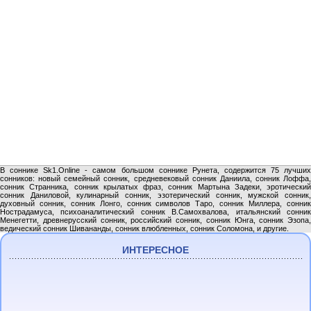
В соннике Sk1.Online - самом большом соннике Рунета, содержится 75 лучших
сонников: новый семейный сонник, средневековый сонник Даниила, сонник Лоффа,
сонник Странника, сонник крылатых фраз, сонник Мартына Задеки, эротический
сонник Даниловой, кулинарный сонник, эзотерический сонник, мужской сонник,
духовный сонник, сонник Лонго, сонник символов Таро, сонник Миллера, сонник
Нострадамуса, психоаналитический сонник В.Самохвалова, итальянский сонник
Менегетти, древнерусский сонник, российский сонник, сонник Юнга, сонник Эзопа,
ведический сонник Шивананды, сонник влюбленных, сонник Соломона, и другие.
ИНТЕРЕСНОЕ