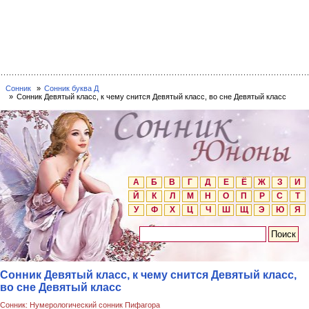
Сонник
Сонник буква Д
Сонник Девятый класс, к чему снится Девятый класс, во сне Девятый класс
А
Б
В
Г
Д
Е
Ё
Ж
З
И
Й
К
Л
М
Н
О
П
Р
С
Т
У
Ф
Х
Ц
Ч
Ш
Щ
Э
Ю
Я
Сонник Девятый класс, к чему снится Девятый класс,
во сне Девятый класс
Сонник: Нумерологический сонник Пифагора