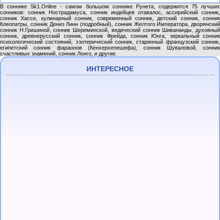
В соннике Sk1.Online - самом большом соннике Рунета, содержится 75 лучших
сонников: сонник Нострадамуса, сонник индейцев отавалос, ассирийский сонник,
сонник Хассе, кулинарный сонник, современный сонник, детский сонник, сонник
Клеопатры, сонник Дениз Линн (подробный), сонник Желтого Императора, дворянский
сонник Н.Гришиной, сонник Шереминской, ведический сонник Шивананды, духовный
сонник, древнерусский сонник, сонник Фрейда, сонник Юнга, зеркальный сонник
психологический состояний, эзотерический сонник, старинный французский сонник,
египетский сонник фараонов (Кенхерхепешефа), сонник Шуваловой, сонник
счастливых знамений, сонник Лонго, и другие.
ИНТЕРЕСНОЕ