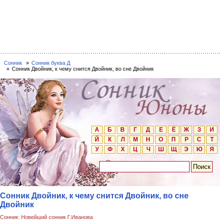
Сонник
Сонник буква Д
Сонник Двойник, к чему снится Двойник, во сне Двойник
А
Б
В
Г
Д
Е
Ё
Ж
З
И
Й
К
Л
М
Н
О
П
Р
С
Т
У
Ф
Х
Ц
Ч
Ш
Щ
Э
Ю
Я
Сонник Двойник, к чему снится Двойник, во сне
Двойник
Сонник: Новейший сонник Г.Иванова