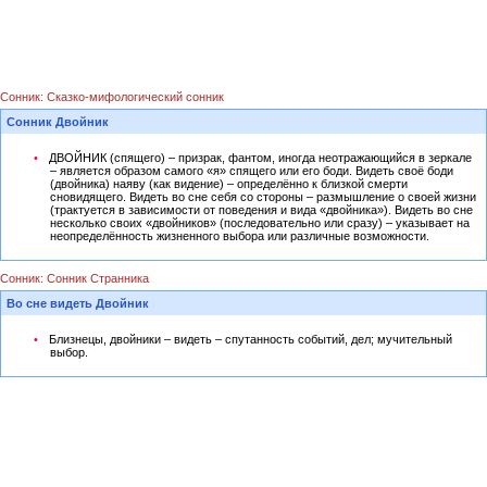
Сонник: Сказко-мифологический сонник
Сонник Двойник
ДВОЙНИК (спящего) – призрак, фантом, иногда неотражающийся в зеркале
– является образом самого «я» спящего или его боди. Видеть своё боди
(двойника) наяву (как видение) – определённо к близкой смерти
сновидящего. Видеть во сне себя со стороны – размышление о своей жизни
(трактуется в зависимости от поведения и вида «двойника»). Видеть во сне
несколько своих «двойников» (последовательно или сразу) – указывает на
неопределённость жизненного выбора или различные возможности.
Сонник: Сонник Странника
Во сне видеть Двойник
Близнецы, двойники – видеть – спутанность событий, дел; мучительный
выбор.