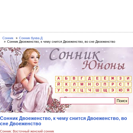
Сонник
Сонник буква Д
Сонник Двоеженство, к чему снится Двоеженство, во сне Двоеженство
А
Б
В
Г
Д
Е
Ё
Ж
З
И
Й
К
Л
М
Н
О
П
Р
С
Т
У
Ф
Х
Ц
Ч
Ш
Щ
Э
Ю
Я
Сонник Двоеженство, к чему снится Двоеженство, во
сне Двоеженство
Сонник: Восточный женский сонник