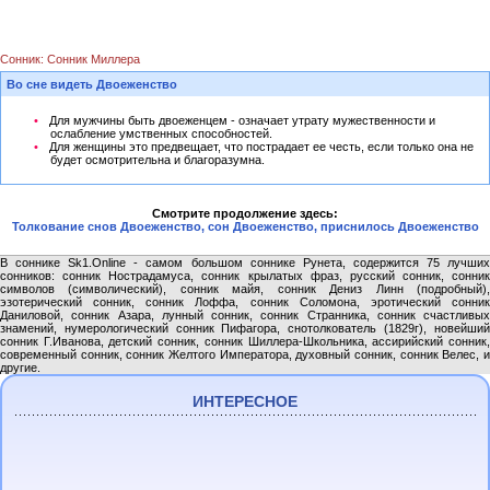
Сонник: Сонник Миллера
Во сне видеть Двоеженство
Для мужчины быть двоеженцем - означает утрату мужественности и
ослабление умственных способностей.
Для женщины это предвещает, что пострадает ее честь, если только она не
будет осмотрительна и благоразумна.
Смотрите продолжение здесь:
Толкование снов Двоеженство, сон Двоеженство, приснилось Двоеженство
В соннике Sk1.Online - самом большом соннике Рунета, содержится 75 лучших
сонников: сонник Нострадамуса, сонник крылатых фраз, русский сонник, сонник
символов (символический), сонник майя, сонник Дениз Линн (подробный),
эзотерический сонник, сонник Лоффа, сонник Соломона, эротический сонник
Даниловой, сонник Азара, лунный сонник, сонник Странника, сонник счастливых
знамений, нумерологический сонник Пифагора, снотолкователь (1829г), новейший
сонник Г.Иванова, детский сонник, сонник Шиллера-Школьника, ассирийский сонник,
современный сонник, сонник Желтого Императора, духовный сонник, сонник Велес, и
другие.
ИНТЕРЕСНОЕ