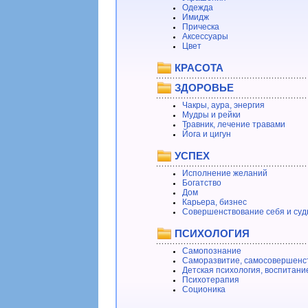
Одежда
Имидж
Прическа
Аксессуары
Цвет
КРАСОТА
ЗДОРОВЬЕ
Чакры, аура, энергия
Мудры и рейки
Травник, лечение травами
Йога и цигун
УСПЕХ
Исполнение желаний
Богатство
Дом
Карьера, бизнес
Совершенствование себя и суд
ПСИХОЛОГИЯ
Самопознание
Саморазвитие, самосовершенс
Детская психология, воспитани
Психотерапия
Соционика