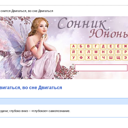
 снится Двигаться, во сне Двигаться
А
Б
В
Г
Д
Е
Ё
Ж
Й
К
Л
М
Н
О
П
Р
У
Ф
Х
Ц
Ч
Ш
Щ
Э
вигаться, во сне Двигаться
удачи; глубоко вниз – «глубокое» самопознание.