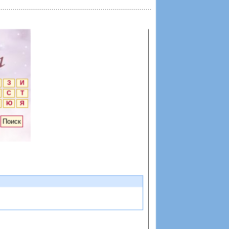
З
И
С
Т
Ю
Я