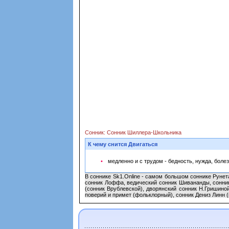
Сонник: Сонник Шиллера-Школьника
К чему снится Двигаться
медленно и с трудом - бедность, нужда, боле
В соннике Sk1.Online - самом большом соннике Рунет
сонник Лоффа, ведический сонник Шивананды, сонник
(сонник Врублевской), дворянский сонник Н.Гришино
поверий и примет (фольклорный), сонник Дениз Линн (