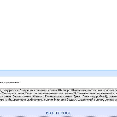
знь и унижение.
а, содержится 75 лучших сонников: сонник Шиллера-Школьника, восточный женский со
 Миллера, сонник Велес, психоаналитический сонник В.Самохвалова, зеркальный со
й, сонник Эзопа, сонник Желтого Императора, сонник Дениз Линн (подробный), сонни
краткий), древнерусский сонник, сонник Мартына Задеки, славянский сонник, сонник ма
ИНТЕРЕСНОЕ