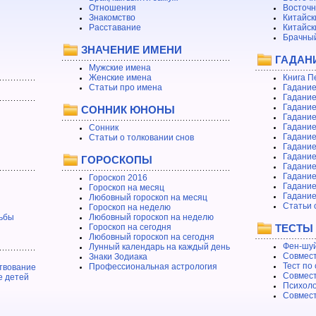
Отношения
Восточн
Знакомство
Китайск
Расставание
Китайск
Брачный
ЗНАЧЕНИЕ ИМЕНИ
ГАДАН
Мужские имена
Женские имена
Книга П
Статьи про имена
Гадание
Гадание
Гадание
СОННИК ЮНОНЫ
Гадание
Гадание
Сонник
Гадание
Статьи о толковании снов
Гадание
Гадание
ГОРОСКОПЫ
Гадание
Гадание
Гороскоп 2016
Гадани
Гороскоп на месяц
Гадание
Любовный гороскоп на месяц
Статьи 
Гороскоп на неделю
ьбы
Любовный гороскоп на неделю
Гороскоп на сегодня
ТЕСТЫ
Любовный гороскоп на сегодня
Фен-шуй
Лунный календарь на каждый день
Совмест
Знаки Зодиака
Тест по
Профессиональная астрология
твование
Совмест
е детей
Психоло
Совмест