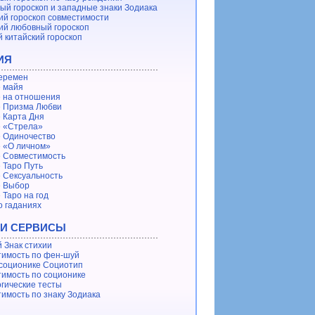
ый гороскоп и западные знаки Зодиака
ий гороскоп совместимости
ий любовный гороскоп
 китайский гороскоп
ИЯ
еремен
 майя
 на отношения
 Призма Любви
 Карта Дня
 «Стрела»
 Одиночество
 «О личном»
 Совместимость
 Таро Путь
 Сексуальность
е Выбор
 Таро на год
о гаданиях
 И СЕРВИСЫ
 Знак стихии
имость по фен-шуй
 соционике Социотип
имость по соционике
гические тесты
имость по знаку Зодиака