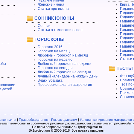
Мужские имена
Женские имена
Книга П
Статьи про имена
Гадание
Гадание
Гадание
СОННИК ЮНОНЫ
Гадание
Гадание
Сонник
Гадание
Статьи о толковании снов
Гадание
Гадание
ГОРОСКОПЫ
Гадание
Гадание
Гороскоп 2016
Гадани
Гороскоп на месяц
Гадание
Любовный гороскоп на месяц
Статьи 
Гороскоп на неделю
ьбы
Любовный гороскоп на неделю
Гороскоп на сегодня
ТЕСТЫ
Любовный гороскоп на сегодня
Фен-шуй
Лунный календарь на каждый день
Совмест
Знаки Зодиака
Тест по
Профессиональная астрология
твование
Совмест
е детей
Психоло
Совмест
 контакты
|
Правообладателям
|
Рекламодателям
|
Условия копирования материалов 
етственность за содержание рекламы, размещенной на сайте, несет рекламодат
По всем вопросам писать: sk1project@mail.ru
Sk1project.org © 2005-2018. Все права защищены.