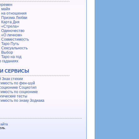
еремен
 майя
 на отношения
 Призма Любви
 Карта Дня
 «Стрела»
 Одиночество
 «О личном»
 Совместимость
 Таро Путь
 Сексуальность
е Выбор
 Таро на год
о гаданиях
 И СЕРВИСЫ
 Знак стихии
имость по фен-шуй
 соционике Социотип
имость по соционике
гические тесты
имость по знаку Зодиака
сайта
ель.