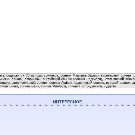
та, содержится 75 лучших сонников: сонник Мартына Задеки, кулинарный сонник, ц
йский сонник, старинный английский сонник (сонник Зэдкиеля), итальянский психо
аниила, древнерусский сонник, сонник Лоффа, славянский сонник, русский сонник, 
онник Ванги, сонник майя, сонник Миллера, сонник Нострадамуса, и другие.
ИНТЕРЕСНОЕ