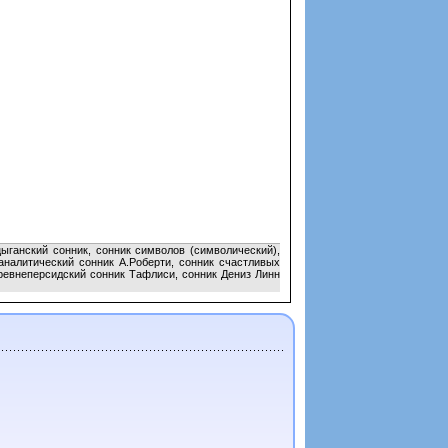
ыганский сонник, сонник символов (символический),
аналитический сонник А.Роберти, сонник счастливых
древнеперсидский сонник Тафлиси, сонник Дениз Линн