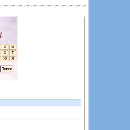
З
И
С
Т
Ю
Я