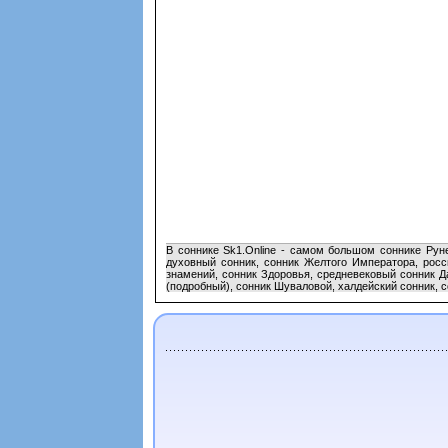
В соннике Sk1.Online - самом большом соннике Руне
духовный сонник, сонник Желтого Императора, росси
знамений, сонник Здоровья, средневековый сонник Д
(подробный), сонник Шуваловой, халдейский сонник, с