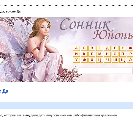
Да, во сне Да
А
Б
В
Г
Д
Е
Ё
Ж
Й
К
Л
М
Н
О
П
Р
У
Ф
Х
Ц
Ч
Ш
Щ
Э
е Да
ю, которое вас вынудили дать под психическим либо физическим давлением.