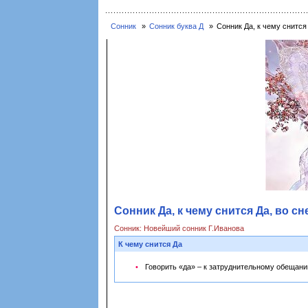
Сонник
Сонник буква Д
Сонник Да, к чему снится 
Сонник Да, к чему снится Да, во сн
Сонник: Новейший сонник Г.Иванова
К чему снится Да
Говорить «да» – к затруднительному обещани