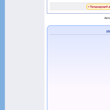
< Предыдущий 
Авто
И