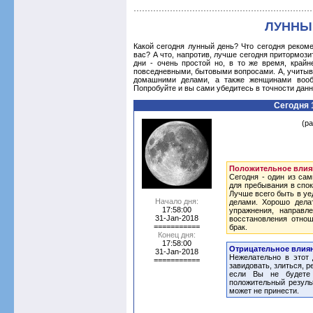
ЛУННЫ
Какой сегодня лунный день? Что сегодня реком
вас? А что, напротив, лучше сегодня притормози
дни - очень простой но, в то же время, край
повседневными, бытовыми вопросами. А, учитыв
домашними делами, а также женщинами вообщ
Попробуйте и вы сами убедитесь в точности дан
Сегодня
(р
Положительное влия
Сегодня - один из са
для пребывания в спок
Лучше всего быть в у
Начало дня:
делами. Хорошо дела
17:58:00
упражнения, направл
31-Jan-2018
восстановления отнош
===========
брак.
Конец дня:
17:58:00
Отрицательное влиян
31-Jan-2018
Нежелательно в этот 
===========
завидовать, злиться, р
если Вы не будете 
положительный резуль
может не принести.