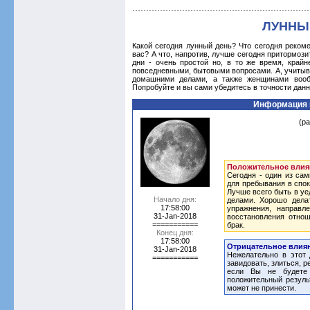
ЛУННЫ
Какой сегодня лунный день? Что сегодня реком
вас? А что, напротив, лучше сегодня притормози
дни - очень простой но, в то же время, край
повседневными, бытовыми вопросами. А, учитыв
домашними делами, а также женщинами вообщ
Попробуйте и вы сами убедитесь в точности дан
Информация 
(р
Положительное влия
Сегодня - один из са
для пребывания в спок
Лучше всего быть в у
Начало дня:
делами. Хорошо дела
17:58:00
упражнения, направл
31-Jan-2018
восстановления отнош
===========
брак.
Конец дня:
17:58:00
Отрицательное влиян
31-Jan-2018
Нежелательно в этот 
===========
завидовать, злиться, р
если Вы не будете 
положительный резуль
может не принести.