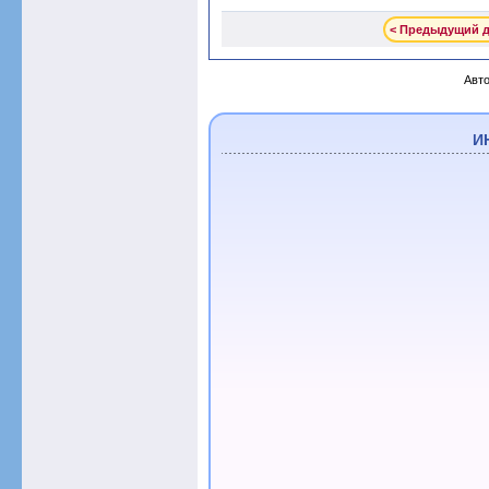
< Предыдущий 
Авто
И