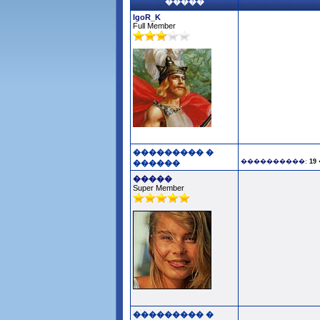
�����
IgoR_K
Full Member
��������� �
����������:
19
������
�����
Super Member
��������� �