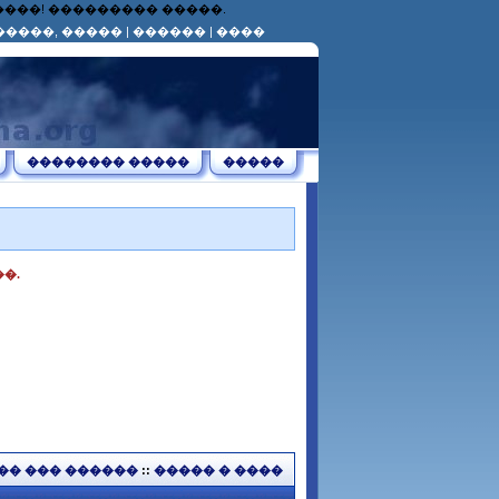
������! ��������� �����.
�����, �����
|
������
|
����
�������� �����
�����
�.
�� ��� ������
::
����� � ����