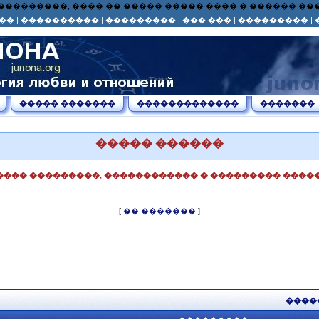
� ��� ���������, ���� �� ����� ����� ���� � ������ 
��
|
����������
|
���������
|
��� ���
|
���������
|
����� �������
�������������
�������
����� ������
���� ���������, ������������ � ��������� �����
[
�� �������
]
����