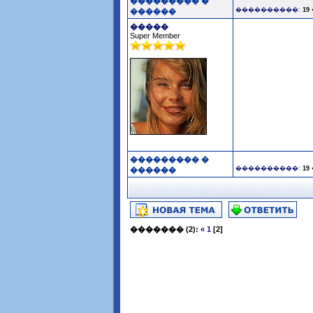
��������� �
����������:
19
������
�����
Super Member
��������� �
����������:
19
������
�������
(2):
«
1
[2]