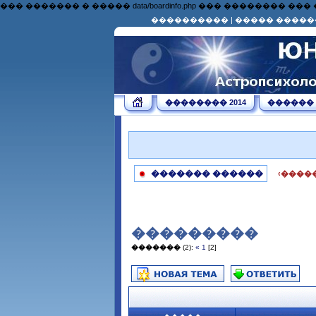
��� ������� � ����� data/boardinfo.php ��� �������
����������
|
����� �����
�������� 2014
������
������� ������
‹����
���������
�������
(2):
«
1
[2]