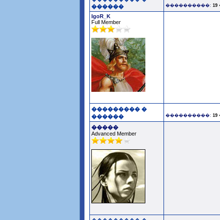
����������:
19
������
IgoR_K
Full Member
��������� �
����������:
19
������
�����
Advanced Member