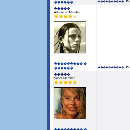
����������:
19
������
�����
Advanced Member
��������� �
����������:
19
������
�����
Super Member
��������� �