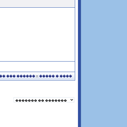
�� ��� ������
::
����� � ����