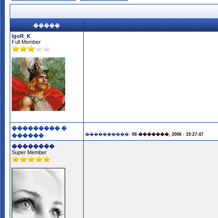
�����
IgoR_K
Full Member
��������� �
����������:
08 �������, 2006 - 19:27:47
������
��������
Super Member