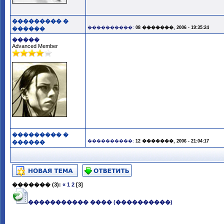
��������� �
����������:
08 �������, 2006 - 19:35:24
������
�����
Advanced Member
��������� �
����������:
12 �������, 2006 - 21:04:17
������
�������
(3):
«
1
2
[3]
����������� ���� (����������)