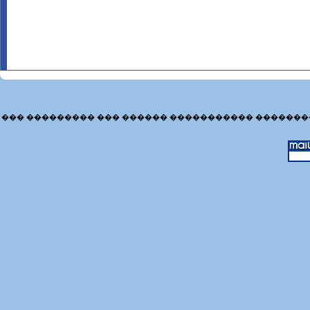
��� ��������� ��� ������ ����������� �������