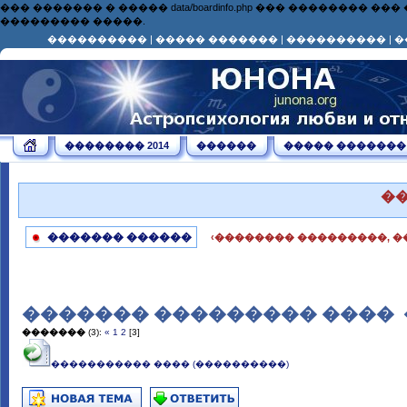
��� ������� � ����� data/boardinfo.php ��� ��������
��������� �����.
����������
|
����� �������
|
����������
|
�
�������� 2014
������
����� �������
�
������� ������
‹�������� ���������, �
������� ��������� ���� ­ 
�������
(3):
«
1
2
[3]
����������� ���� (����������)