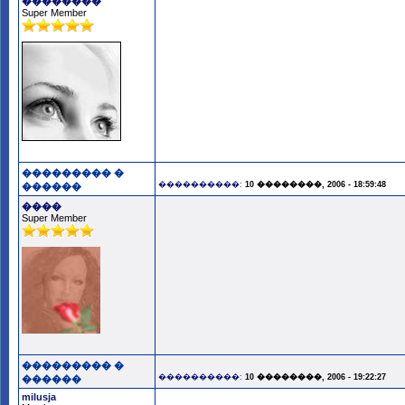
��������
Super Member
��������� �
����������:
10 ��������, 2006 - 18:59:48
������
����
Super Member
��������� �
����������:
10 ��������, 2006 - 19:22:27
������
milusja