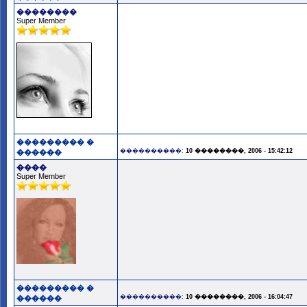
��������
Super Member
��������� �
����������:
10 ��������, 2006 - 15:42:12
������
����
Super Member
��������� �
����������:
10 ��������, 2006 - 16:04:47
������