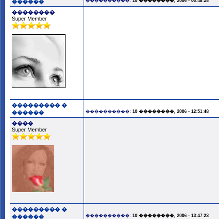
����������:
10 ��������, 2006 - 00:48:28
������
��������
Super Member
��������� �
����������:
10 ��������, 2006 - 12:51:48
������
����
Super Member
��������� �
����������:
10 ��������, 2006 - 13:47:23
������