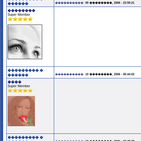
����������:
09 ��������, 2006 - 23:59:21
������
��������
Super Member
��������� �
����������:
10 ��������, 2006 - 00:44:02
������
����
Super Member
��������� �