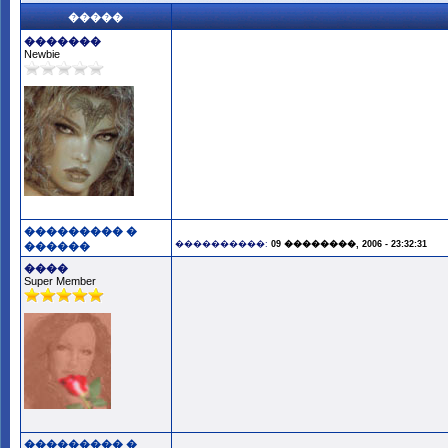
�����
�������
Newbie
��������� �
����������:
09 ��������, 2006 - 23:32:31
������
����
Super Member
��������� �