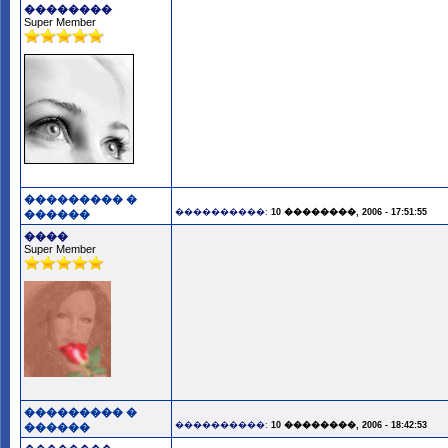
��������
Super Member
��������� �
����������:
10 ��������, 2006 - 17:51:55
������
����
Super Member
��������� �
����������:
10 ��������, 2006 - 18:42:53
������