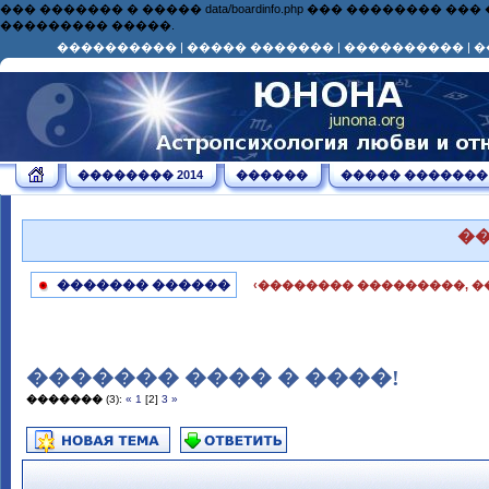
��� ������� � ����� data/boardinfo.php ��� ��������
��������� �����.
����������
|
����� �������
|
����������
|
�
�������� 2014
������
����� �������
�
������� ������
‹�������� ���������, �
������� ���� � ����!
�������
(3):
«
1
[2]
3
»