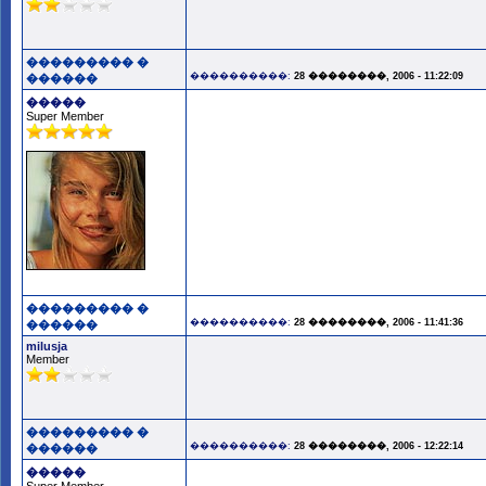
��������� �
����������:
28 ��������, 2006 - 11:22:09
������
�����
Super Member
��������� �
����������:
28 ��������, 2006 - 11:41:36
������
milusja
Member
��������� �
����������:
28 ��������, 2006 - 12:22:14
������
�����