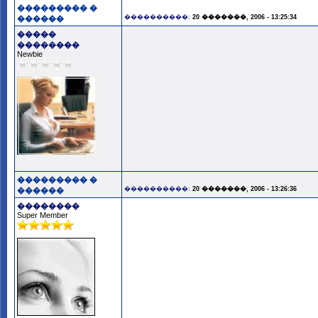
��������� �
����������:
20 �������, 2006 - 13:25:34
������
�����
��������
Newbie
��������� �
����������:
20 �������, 2006 - 13:26:36
������
��������
Super Member