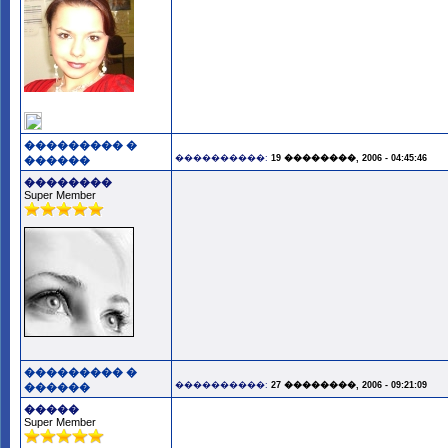
��������� �
����������:
19 ��������, 2006 - 04:45:46
������
��������
Super Member
��������� �
����������:
27 ��������, 2006 - 09:21:09
������
�����
Super Member