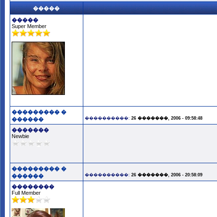
�����
�����
Super Member
��������� �
����������:
26 �������, 2006 - 09:58:48
������
�������
Newbie
��������� �
����������:
26 �������, 2006 - 20:58:09
������
��������
Full Member