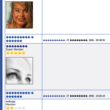
��������� �
����������:
27 ��������, 2006 - 09:38:50
������
��������
Super Member
��������� �
����������:
27 ��������, 2006 - 10:26:19
������
milusja
Member