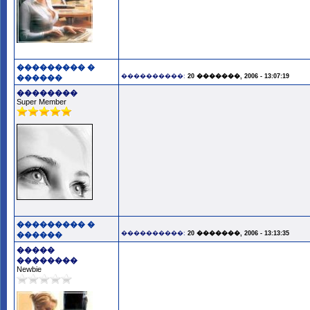
��������� �
����������:
20 �������, 2006 - 13:07:19
������
��������
Super Member
��������� �
����������:
20 �������, 2006 - 13:13:35
������
�����
��������
Newbie