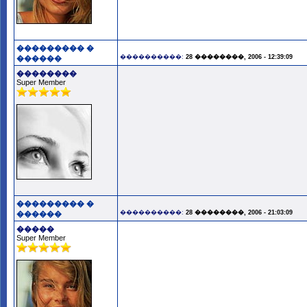
��������� �
����������:
28 ��������, 2006 - 12:39:09
������
��������
Super Member
��������� �
����������:
28 ��������, 2006 - 21:03:09
������
�����
Super Member