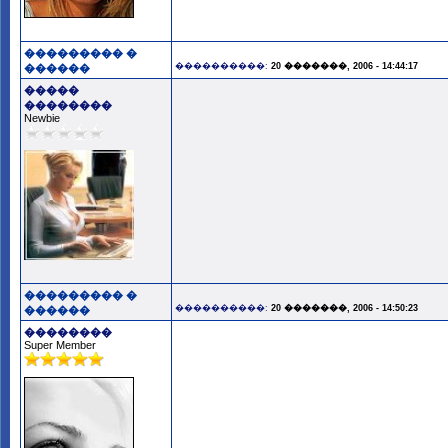
��������� �
����������:
20 �������, 2006 - 14:44:17
������
�����
��������
Newbie
��������� �
����������:
20 �������, 2006 - 14:50:23
������
��������
Super Member