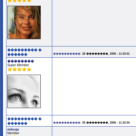
��������� �
����������:
28 ��������, 2006 - 11:03:01
������
��������
Super Member
��������� �
����������:
28 ��������, 2006 - 11:22:04
������
milusja
Member