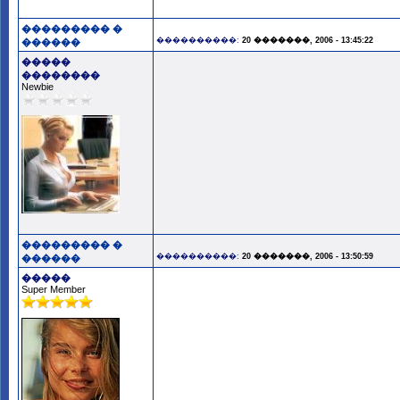
��������� �
����������:
20 �������, 2006 - 13:45:22
������
�����
��������
Newbie
��������� �
����������:
20 �������, 2006 - 13:50:59
������
�����
Super Member