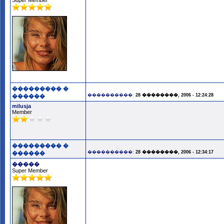
Super Member
��������� �
����������:
28 ��������, 2006 - 12:24:28
������
milusja
Member
��������� �
����������:
28 ��������, 2006 - 12:34:17
������
�����
Super Member