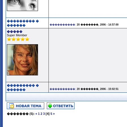
��������� �
����������:
20 �������, 2006 - 14:57:00
������
�����
Super Member
��������� �
����������:
20 �������, 2006 - 15:02:51
������
�������
(5):
«
1
2
3
[4]
5
»