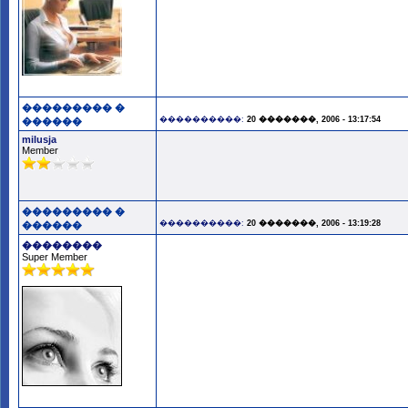
��������� �
����������:
20 �������, 2006 - 13:17:54
������
milusja
Member
��������� �
����������:
20 �������, 2006 - 13:19:28
������
��������
Super Member