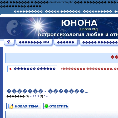
��� ������� � ����� data/boardinfo.php ��� ��������
��������� �����.
����������
|
����� �������
|
����������
|
�
�������� 2014
������
����� �������
�
������� ������
‹�������� ���������, �
������� - �������...
�������
(5):
«
1
2
3
[4]
5
»