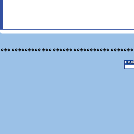
��� ��������� ��� ������ ����������� �������