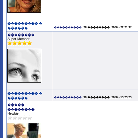
��������� �
����������:
28 ��������, 2006 - 22:21:37
������
��������
Super Member
��������� �
����������:
30 ��������, 2006 - 19:23:29
������
�����
��������
Newbie