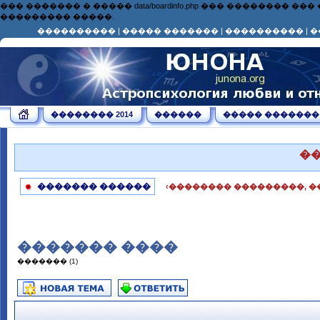
��� ������� � ����� data/boardinfo.php ��� ��������
��������� �����.
����������
|
����� �������
|
����������
|
�
�������� 2014
������
����� �������
�
������� ������
‹�������� ���������, �
������� ����
������� (1)