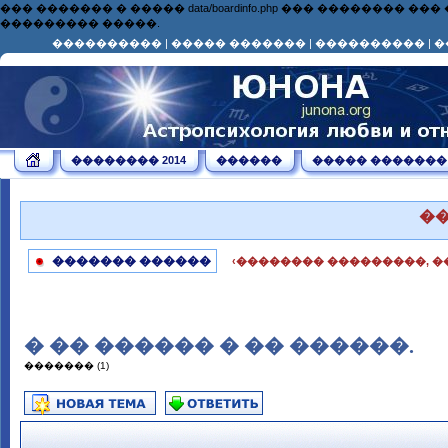
��� ������� � ����� data/boardinfo.php ��� ��������
��������� �����.
����������
|
����� �������
|
����������
|
�
�������� 2014
������
����� �������
�
������� ������
‹�������� ���������, �
� �� ������ � �� ������.
������� (1)