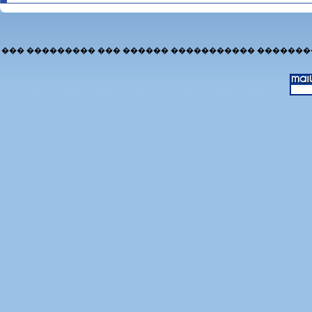
��� ��������� ��� ������ ����������� �������