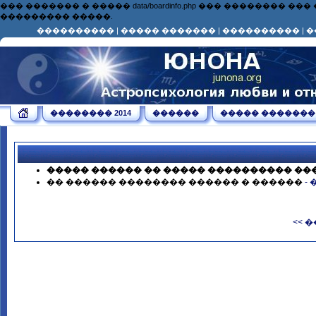
��� ������� � ����� data/boardinfo.php ��� ��������
��������� �����.
����������
|
����� �������
|
����������
|
�
�������� 2014
������
����� �������
����� ������ �� ����� ���������� ��
�� ������ �������� ������ � ������
-
<< 