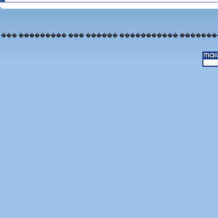
��� ��������� ��� ������ ����������� �������