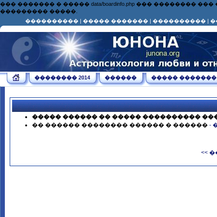
��� ������� � ����� data/boardinfo.php ��� ��������
��������� �����.
����������
|
����� �������
|
����������
|
�
�������� 2014
������
����� �������
����� ������ �� ����� ���������� ��
�� ������ �������� ������ � ������
-
<< 